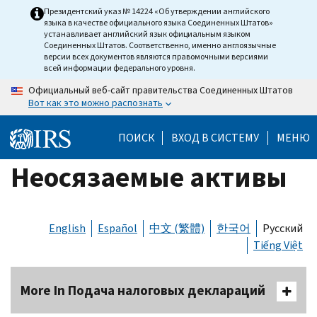
Skip
Президентский указ № 14224 «Об утверждении английского
языка в качестве официального языка Соединенных Штатов»
to
устанавливает английский язык официальным языком
main
Соединенных Штатов. Соответственно, именно англоязычные
версии всех документов являются правомочными версиями
content
всей информации федерального уровня.
Официальный веб-сайт правительства Соединенных Штатов
Вот как это можно распознать
ПОИСК
ВХОД В СИСТЕМУ
МЕНЮ
Неосязаемые активы
English
Español
中文 (繁體)
한국어
Русский
Tiếng Việt
More In Подача налоговых деклараций