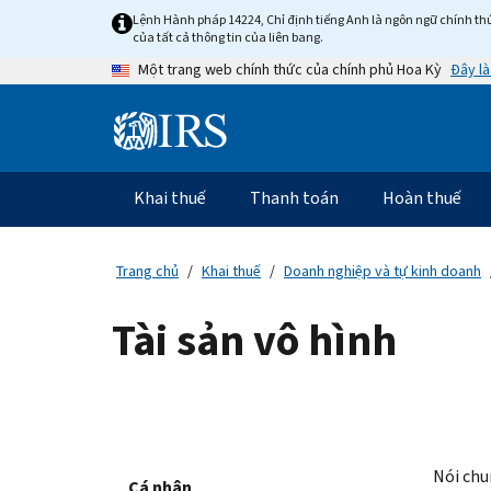
Skip
Lệnh Hành pháp 14224, Chỉ định tiếng Anh là ngôn ngữ chính thứ
to
của tất cả thông tin của liên bang.
main
Đây là
Một trang web chính thức của chính phủ Hoa Kỳ
content
Information
Menu
Khai thuế
Thanh toán
Hoàn thuế
Điều
hướng
chính
Trang chủ
Khai thuế
Doanh nghiệp và tự kinh doanh
Tài sản vô hình
Nói chu
Cá nhân