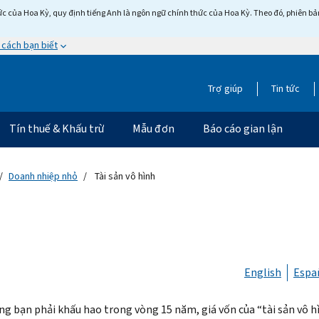
c của Hoa Kỳ, quy định tiếng Anh là ngôn ngữ chính thức của Hoa Kỳ. Theo đó, phiên bản 
 cách bạn biết
Trợ giúp
Tin tức
Tín thuế & Khấu trừ
Mẫu đơn
Báo cáo gian lận
Doanh nhiệp nhỏ
Tài sản vô hình
English
Espa
ng bạn phải khấu hao trong vòng 15 năm, giá vốn của “tài sản vô h