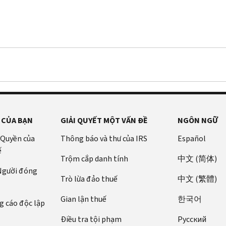
 CỦA BẠN
GIẢI QUYẾT MỘT VẤN ĐỀ
NGÔN NGỮ
 Quyền của
Thông báo và thư của IRS
Español
ế
Trộm cắp danh tính
中文 (简体)
 Người đóng
Trò lừa đảo thuế
中文 (繁體)
Gian lận thuế
한국어
 cáo độc lập
Điều tra tội phạm
Pусский