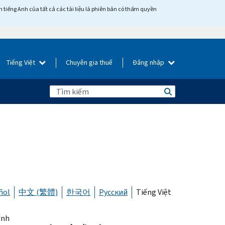
tiếng Anh của tất cả các tài liệu là phiên bản có thẩm quyền
Tiếng Việt
Chuyên gia thuế
Đăng nhập
ñol
中文 (繁體)
한국어
Русский
Tiếng Việt
ình