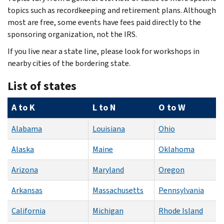
topics such as recordkeeping and retirement plans. Although
most are free, some events have fees paid directly to the
sponsoring organization, not the IRS.
If you live near a state line, please look for workshops in
nearby cities of the bordering state.
List of states
A to K
L to N
O to W
Alabama
Louisiana
Ohio
Alaska
Maine
Oklahoma
Arizona
Maryland
Oregon
Arkansas
Massachusetts
Pennsylvania
California
Michigan
Rhode Island