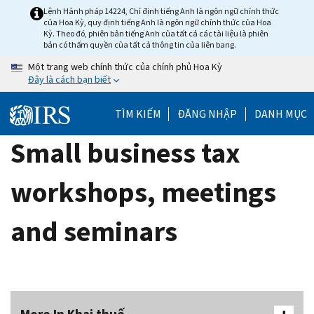
Skip
Lệnh Hành pháp 14224, Chỉ định tiếng Anh là ngôn ngữ chính thức
của Hoa Kỳ, quy định tiếng Anh là ngôn ngữ chính thức của Hoa
to
Kỳ. Theo đó, phiên bản tiếng Anh của tất cả các tài liệu là phiên
main
bản có thẩm quyền của tất cả thông tin của liên bang.
content
Một trang web chính thức của chính phủ Hoa Kỳ
Đây là cách bạn biết
TÌM KIẾM
ĐĂNG NHẬP
DANH MỤC
Small business tax
workshops, meetings
and seminars