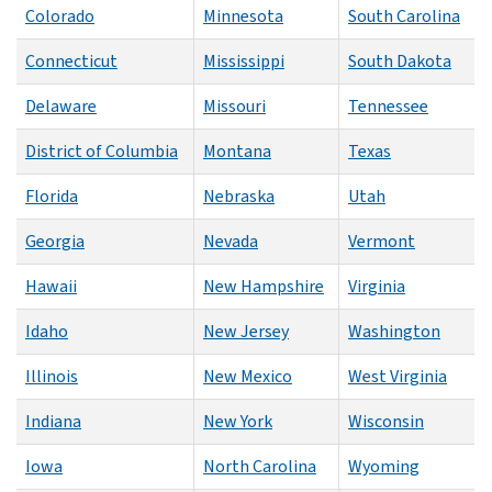
Colorado
Minnesota
South Carolina
Connecticut
Mississippi
South Dakota
Delaware
Missouri
Tennessee
District of Columbia
Montana
Texas
Florida
Nebraska
Utah
Georgia
Nevada
Vermont
Hawaii
New Hampshire
Virginia
Idaho
New Jersey
Washington
Illinois
New Mexico
West Virginia
Indiana
New York
Wisconsin
Iowa
North Carolina
Wyoming