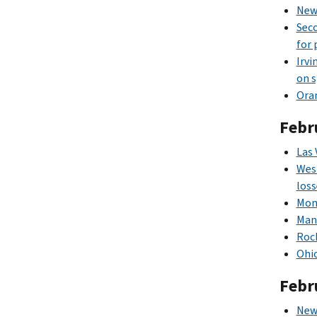
New 
Seco
for 
Irvi
on s
Oran
Febr
Las 
West
loss
Mon
Mana
Roch
Ohio
Febr
New 