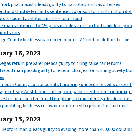
York pharmacist pleads guilty to narcotics and tax offenses
nd and third defendants sentenced to prison for multimillion dol
professional athletes and PPP loan fraud
ne man sentenced to 4½ years in federal prison for fraudulently ob
ports cars
ge County businessman under-reports 2.1 million dollars to the 
uary 16, 2023
Vegas return preparer pleads guilty to filing false tax returns
wood man pleads guilty to federal charges for running surety bond
es
mouth County doctor admits harboring undocumented workers f
ger of Key West labor staffing companies sentenced for immigr
ester man indicted for attempting to fraudulently obtain more th
 gambling business co-owner sentenced to prison for tax fraud c
uary 15, 2023
Bedford man pleads guilty to evading more than 400,000 dollars 