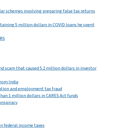
lar schemes involving preparing false tax returns
taining 5 million dollars in COVID loans he spent
IRS
 scam that caused 5.2 million dollars in investor
rom India
ation and employment tax fraud
an 1 million dollars in CARES Act funds
onspiracy
in federal income taxes