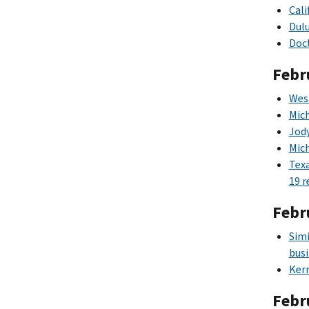
Cali
Dulu
Doct
Febr
Wes
Mich
Jody
Mich
Texa
19 r
Febr
Simi
busi
Kern
Febr