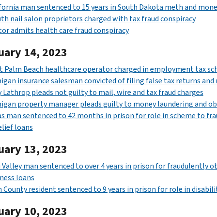
fornia man sentenced to 15 years in South Dakota meth and mone
th nail salon proprietors charged with tax fraud conspiracy
or admits health care fraud conspiracy
uary 14, 2023
t Palm Beach healthcare operator charged in employment tax s
igan insurance salesman convicted of filing false tax returns an
 Lathrop pleads not guilty to mail, wire and tax fraud charges
igan property manager pleads guilty to money laundering and ob
s man sentenced to 42 months in prison for role in scheme to frau
elief loans
uary 13, 2023
 Valley man sentenced to over 4 years in prison for fraudulently o
ness loans
 County resident sentenced to 9 years in prison for role in disab
uary 10, 2023