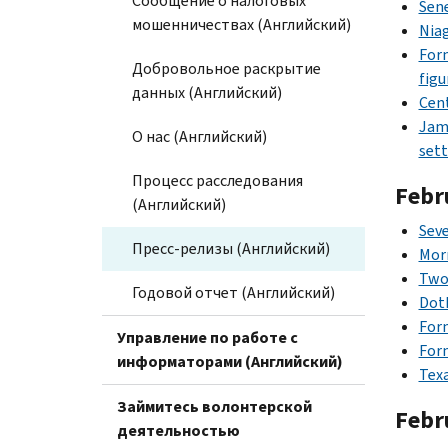
Сообщение о налоговых
Sene
мошенничествах (Английский)
Niag
Form
Добровольное раскрытие
figu
данных (Английский)
Cent
Jame
О нас (Английский)
set
Процесс расследования
Febr
(Английский)
Seve
Пресс-релизы (Английский)
Morr
Two 
Годовой отчет (Английский)
Doth
Form
Управление по работе с
Form
информаторами (Английский)
Texa
Займитесь волонтерской
Febr
деятельностью