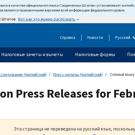
языка в качестве официального языка Соединенных Штатов» устанавливает англи
тов являются правомочными версиями всей информации федерального уровня.
Вот как это можно распознать
х Штатов
Справка
Новости
Русский
Налоговые зачеты и вычеты
Налоговые формы
Пож
сследование (Английский)
Пресс-релизы (Английский)
Criminal Inves
ion Press Releases for Fe
Эта страница не переведена на русский язык, посколь