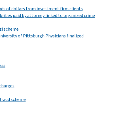
ds of dollars from investment firm clients
 bribes paid by attorney linked to organized crime
nzi scheme
niversity of Pittsburgh Physicians finalized
ess
 charges
x fraud scheme