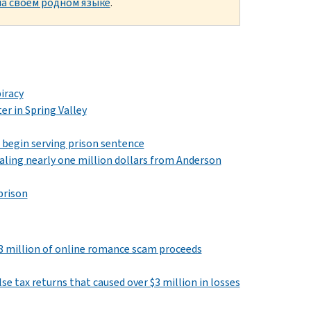
а своем родном языке
.
iracy
er in Spring Valley
 begin serving prison sentence
ealing nearly one million dollars from Anderson
prison
8 million of online romance scam proceeds
se tax returns that caused over $3 million in losses