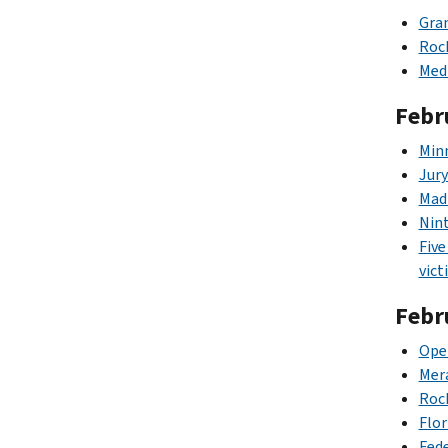
Gran
Roch
Medi
Febr
Minn
Jury
Madi
Nint
Five
vict
Febr
Oper
Mera
Rock
Flor
Fede