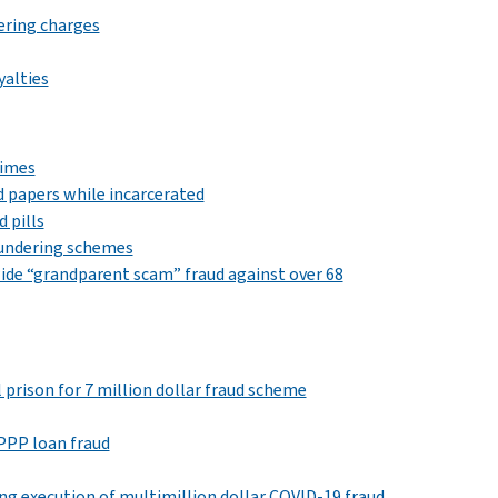
ering charges
yalties
rimes
d papers while incarcerated
 pills
aundering schemes
ide “grandparent scam” fraud against over 68
 prison for 7 million dollar fraud scheme
 PPP loan fraud
uring execution of multimillion dollar COVID-19 fraud