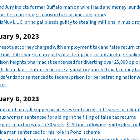
d Jury indicts former Buffalo man on wire fraud and money laund
ester man going to prison for cocaine conspiracy
aMuv L.L.C. principal pleads guilty to stealing millions in music ro
uary 9, 2023
esota attorney charged with employment tax and false return c
 finds Pittsburgh man guilty of attempting to obtain drug-soake
son heights pharmacist sentenced for diverting over 25,000 opioid
h defendant sentenced in case against organized fraud, money l
 defendants sentenced to federal prison for perpetrating nationw
ims
uary 8, 2023
ator of aircraft supply businesses sentenced to 11 years in federal
ux woman sentenced for aiding in the filing of false tax returns
port man faces up to 30 years, $1M fine following guilty plea for
ida man sentenced for his role in Ponzi scheme
ral jury finds man guilty of procuring U.S. citizenship illegally d