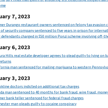
eme
uary 7, 2023
er Durango restaurant owners sentenced on felony tax evasion c
of security company sentenced to five years in prison for intern
defendants charged in $50 million Ponzi scheme involving off-th
uary 6, 2023
ra Hills real estate developer agrees to plead guilty to lying on 
returns
fornia man sentenced for mailing marijuana to western Pennsylv
uary 3, 2023
kline doctors indicted on additional tax charges
da man sentenced to 40 months for bank fraud, wire fraud, mone
er bank teller sentenced for federal fraud charges
ester man pleads guilty to cocaine conspiracy