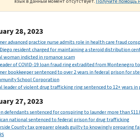
язык в данный момент отсутствует.
Получите помощь н
uary 28, 2023
er advanced practice nurse admits role in health care fraud consp
Diego resident charged for maintaining a steroid distribution cent
al woman indicted in romance scam
eader of COVID-19 loan fraud ring extradited from Montenegro to
er bookkeeper sentenced to over 2 years in federal prison for st
munity School Corporation
l leader of violent drug trafficking ring sentenced to 12+ years in 
uary 27, 2023
n defendants sentenced for conspiring to launder more than $11.
can national sentenced to federal prison for drug trafficking
rside County tax preparer pleads guilty to knowingly preparing fal
RS