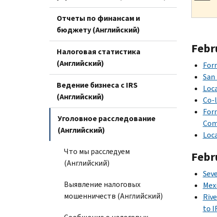
Отчеты по финансам и
бюджету (Английский)
Febr
Налоговая статистика
(Английский)
Form
San 
Ведение бизнеса с IRS
Loc
(Английский)
Co-l
Form
Уголовное расследование
Com
(Английский)
Loca
Что мы расследуем
Febr
(Английский)
Seve
Выявление налоговых
Mexi
мошенничеств (Английский)
Rive
to I