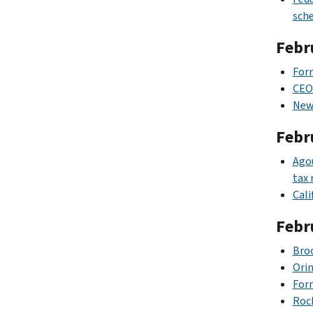
sch
Febr
Form
CEO 
New 
Febr
Agou
tax 
Cali
Febr
Broo
Orin
Form
Roch