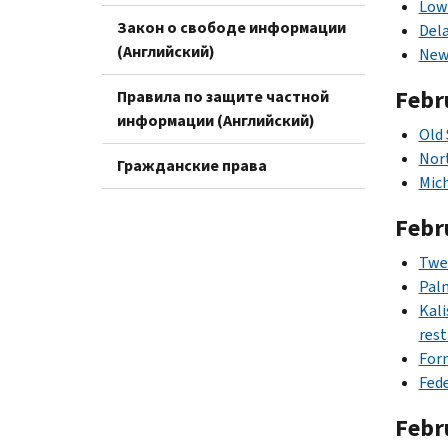
Lowe
Закон о свободе информации
Dela
(Английский)
Newt
Febr
Правила по защите частной
информации (Английский)
Old 
Nort
Гражданские права
Mich
Febr
Twen
Palm
Kali
rest
Form
Fede
Febr