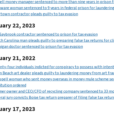
ll money manager sentenced to more than nine years in prison for
ware woman sentenced to 9 years in federal prison for laundering 
own contractor pleads guilty to tax evasion
uary 22, 2023
Saybrook contractor sentenced to prison for tax evasion
h Carolina man pleads guilty to preparing false tax returns for cl
igan doctor sentenced to prison for tax evasion
uary 21, 2022
ty-four individuals indicted for conspiracy to possess with intent
 Beach art dealer pleads guilty to laundering money from art fr
spell woman who sent money overseas in money mule scheme sente
itution ordered
er owner and CEO/CFO of recycling company sentenced to 33 mon
ral jury convicts Boise tax return preparer of filing false tax retur
uary 17, 2023