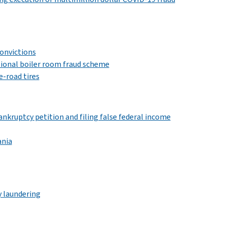
onvictions
ational boiler room fraud scheme
e-road tires
bankruptcy petition and filing false federal income
ania
y laundering