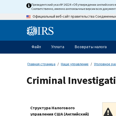
Skip
Президентский указ № 14224 «Об утверждении английского 
to
Соответственно, именно англоязычные версии всех докумен
main
Официальный веб-сайт правительства Соединенны
content
Information
Menu
Файл
Уплата
Возвраты налога
Главное
меню
Главная страница
Наше управление
Уголовное ра
Criminal Investigat
Структура Налогового
управления США (Английский)