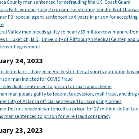
ca County man sentenced for defrauding the U.S. Coast Guard
ara Falls woman going to prison for stealing hundreds of thousan
er FBI special agent sentenced to 6 years in prison for accepting
re
ral Valley man pleads guilty to nearly $9 million cow manure Po
s L. Luketich, M.D., University of Pittsburgh Medical Center, and U
tlement agreement
uary 24, 2023
n defendants charged in Rochester illegal sports gambling busin
ison man indicted for COVID fraud
individuals sentenced to prison for tax fraud scheme
an man pleads guilty to federal tax evasion, mail fraud, and drug
er City of Atlanta official sentenced for accepting bribes
er Detroit resident sentenced to prison for 27 million-dollar ta
s man sentenced to prison for wire fraud conspiracy
uary 23, 2023