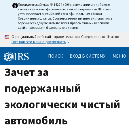
Skip
Президентский указ № 14224 «Об утверждении английского
языка в качестве официального языка Соединенных Штатов»
to
устанавливает английский язык официальным языком
main
Соединенных Штатов. Соответственно, именно англоязычные
версии всех документов являются правомочными версиями
content
всей информации федерального уровня.
Официальный веб-сайт правительства Соединенных Штатов
Вот как это можно распознать
ПОИСК
ВХОД В СИСТЕМУ
МЕНЮ
Зачет за
подержанный
экологически чистый
автомобиль