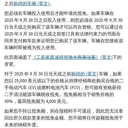
之后
购得的车辆 (英文)
。
您必须在车辆投入使用后才能申请此抵免。如果车辆在
2025 年 9 月 30 日之后投入使用，则您必须在 2025 年 9 月 30
日当天或之前购买了该车辆才可以符合资格。您可以通过在
2025 年 9 月 30 日当天或之前签订具有法律约束力的书面合
同并支付购车款来证明您已购买了该车辆。车辆在您接收该
车辆时即被视为投入使用。
此页面涵盖了
《工薪家庭减税措施
大而美法案
》(英文)
下的
变更。
对于 2025 年 9 月 30 日当天或之前
购得的 (英文)
车辆，如果
您以 25,000 美元或以下的价格从持牌经销商处购买合格的二
手电动汽车 (
EV
) 或燃料电池汽车 (
FCV
)，您可能有资格获得
二手清洁能源车辆税收抵免。抵免额相当于销售价格的
30%，最高抵免额为 4,000 美元。
如果您不转让抵免额，则在报税时不可退还，因此您无法拿
回比所欠税款更多的抵免金额。您不能将任何超额抵免用于
未来的纳税年度。