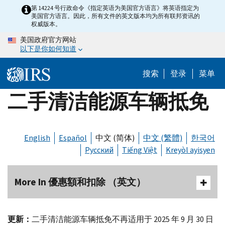
Skip
第 14224 号行政命令《指定英语为美国官方语言》将英语指定为
美国官方语言。因此，所有文件的英文版本均为所有联邦资讯的
to
权威版本。
main
美国政府官方网站
content
以下是你如何知道
搜索
登录
菜单
二手清洁能源车辆抵免
English
Español
中文 (简体)
中文 (繁體)
한국어
Русский
Tiếng Việt
Kreyòl ayisyen
More In 優惠額和扣除 （英文）
更新：
二手清洁能源车辆抵免不再适用于 2025 年 9 月 30 日