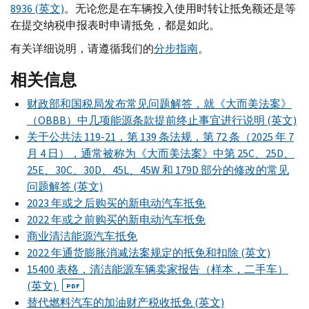
8936 (英文)
。无论您是在车辆投入使用时转让抵免额还是等
在提交纳税申报表时申请抵免，都是如此。
有关详细说明，请遵循我们的
分步指南
。
相关信息
财政部和国税局发布常见问题解答，就《大而美法案》
（
OBBB
）中几项能源条款提前终止事宜进行说明 (英文)
关于公共法 119-21，第 139 条法规，第 72 条（2025 年 7
月 4 日），通常被称为《大而美法案》中第 25
C
、25
D
、
25
E
、30
C
、30
D
、45
L
、45
W
和 179
D
部分的修改的常见
问题解答 (英文)
2023 年或之后购买的新电动汽车抵免
2022 年或之前购买的新电动汽车抵免
商业清洁能源汽车抵免
2022 年通货膨胀消减法案规定的抵免和扣除 (英文)
15400 表格，清洁能源车辆卖家报告（样本，二手车）
(英文)
PDF
替代燃料汽车的加油财产税收抵免 (英文)