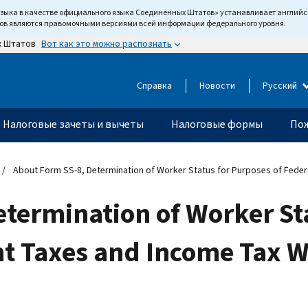
языка в качестве официального языка Соединенных Штатов» устанавливает англи
тов являются правомочными версиями всей информации федерального уровня.
Вот как это можно распознать
х Штатов
Справка
Новости
Русский
Налоговые зачеты и вычеты
Налоговые формы
Пож
About Form SS-8, Determination of Worker Status for Purposes of Feder
termination of Worker Sta
t Taxes and Income Tax W