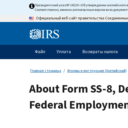
Skip
Президентский указ № 14224 «Об утверждении английского 
to
Соответственно, именно англоязычные версии всех докумен
main
Официальный веб-сайт правительства Соединенны
content
Information
Menu
Файл
Уплата
Возвраты налога
Главное
меню
Главная страница
Формы и инструкции (Английский)
About Form SS-8, De
Federal Employmen