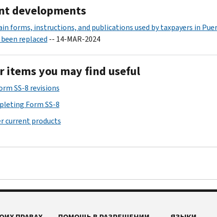
nt developments
ain forms, instructions, and publications used by taxpayers in Pue
 been replaced
-- 14-MAR-2024
r items you may find useful
Form SS-8 revisions
leting Form SS-8
r current products
ОИХ ПРАВАХ
ПОМОЩЬ В РАЗРЕШЕНИИ
ЯЗЫКИ