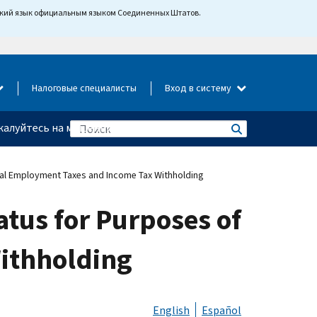
йский язык официальным языком Соединенных Штатов.
Налоговые специалисты
Вход в систему
алуйтесь на мошенничество
al Employment Taxes and Income Tax Withholding
tus for Purposes of
ithholding
English
Español