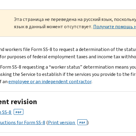
Эта страница не переведена на русский язык, посколь
язык в данный момент отсутствует.
Получите помощь н
nd workers file Form SS-8 to request a determination of the status
for purposes of federal employment taxes and income tax withho
a Form SS-8 requesting a “worker status” determination means you
asking the Service to establish if the services you provide to the fi
f an
employee or an independent contractor
.
ent revision
 SS-8
PDF
ructions for Form SS-8
(
Print version
)
PDF