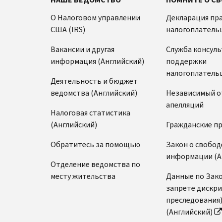
О Налоговом управлении
Декларация пр
США (IRS)
налогоплатель
Вакансии и другая
Служба консул
информация (Английский)
поддержки
налогоплатель
Деятельность и бюджет
ведомства (Английский)
Независимый о
апелляций
Налоговая статистика
(Английский)
Гражданские п
Обратитесь за помощью
Закон о свобод
информации (А
Отделение ведомства по
месту жительства
Данные по Зако
запрете дискр
преследования
(Английский)