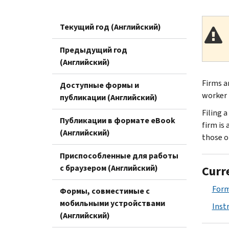
Текущий год (Английский)
Предыдущий год
(Английский)
Firms a
Доступные формы и
worker 
публикации (Английский)
Filing 
Публикации в формате eBook
firm is 
(Английский)
those o
Приспособленные для работы
с браузером (Английский)
Curr
Form
Формы, совместимые с
мобильными устройствами
Inst
(Английский)