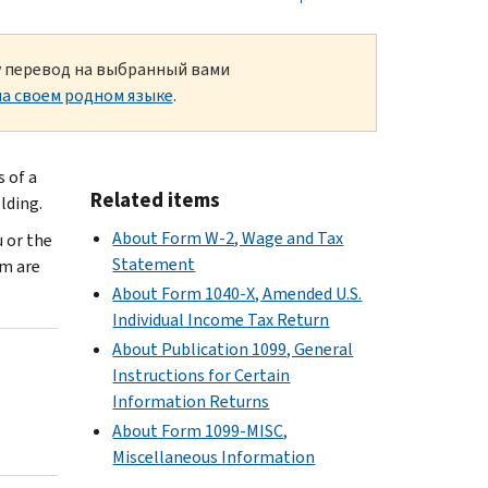
ку перевод на выбранный вами
а своем родном языке
.
 of a
Related items
lding.
About Form W-2, Wage and Tax
 or the
Statement
rm are
About Form 1040-X, Amended U.S.
Individual Income Tax Return
About Publication 1099, General
Instructions for Certain
Information Returns
About Form 1099-MISC,
Miscellaneous Information