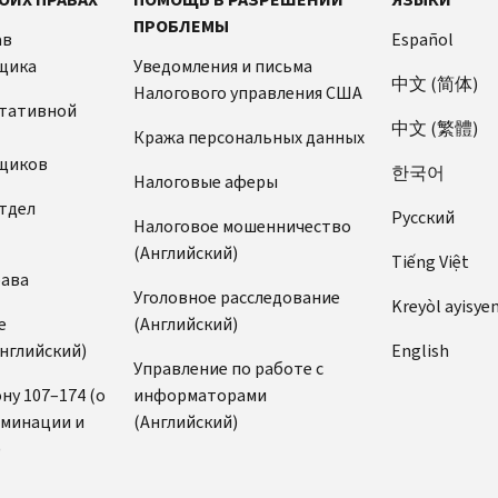
ПРОБЛЕМЫ
ав
Español
щика
Уведомления и письма
中文 (简体)
Налогового управления США
ьтативной
中文 (繁體)
Кража персональных данных
щиков
한국어
Налоговые аферы
тдел
Pусский
Налоговое мошенничество
(Английский)
Tiếng Việt
рава
Уголовное расследование
Kreyòl ayisye
е
(Английский)
нглийский)
English
Управление по работе с
ну 107–174 (о
информаторами
иминации и
(Английский)
)