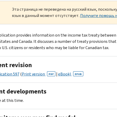
Эта страница не переведена на русский язык, посколь
язык в данный момент отсутствует.
Получите помощь н
blication provides information on the income tax treaty between
States and Canada. It discusses a number of treaty provisions that
 U.S. citizens or residents who may be liable for Canadian tax.
ent revision
ication 597
(
Print version
|
eBook)
PDF
EPUB
nt developments
 at this time.