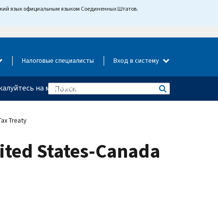
йский язык официальным языком Соединенных Штатов.
Налоговые специалисты
Вход в систему
алуйтесь на мошенничество
Tax Treaty
nited States-Canada