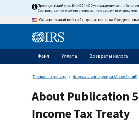
Skip
Президентский указ № 14224 «Об утверждении английского 
to
Соответственно, именно англоязычные версии всех докумен
main
Официальный веб-сайт правительства Соединенны
content
Information
Menu
Файл
Уплата
Возвраты налога
Главное
меню
Главная страница
Формы и инструкции (Английский)
About Publication 5
Income Tax Treaty