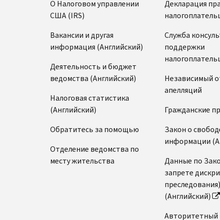
О Налоговом управлении
Декларация пр
США (IRS)
налогоплатель
Вакансии и другая
Служба консул
информация (Английский)
поддержки
налогоплатель
Деятельность и бюджет
ведомства (Английский)
Независимый о
апелляций
Налоговая статистика
(Английский)
Гражданские п
Обратитесь за помощью
Закон о свобод
информации (А
Отделение ведомства по
месту жительства
Данные по Зако
запрете дискр
преследования
(Английский)
Авторитетный 