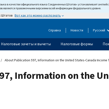
языка в качестве официального языка Соединенных Штатов» устанавливает англи
тов являются правомочными версиями всей информации федерального уровня.
Вот как это можно распознать
х Штатов
Справка
Новости
Русский
Налоговые зачеты и вычеты
Налоговые формы
Пож
About Publication 597, Information on the United States-Canada Income 
97, Information on the U