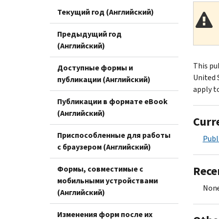
Текущий год (Английский)
Предыдущий год
(Английский)
This pu
Доступные формы и
United 
публикации (Английский)
apply to
Публикации в формате eBook
(Английский)
Curr
Приспособленные для работы
Publ
с браузером (Английский)
Rece
Формы, совместимые с
мобильными устройствами
None
(Английский)
Изменения форм после их