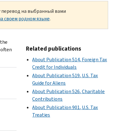
ку перевод на выбранный вами
а своем родном языке
.
 the
Related publications
 often
About Publication 514, Foreign Tax
Credit for Individuals
About Publication 519, U.S. Tax
Guide for Aliens
About Publication 526, Charitable
Contributions
About Publication 901, U.S. Tax
Treaties