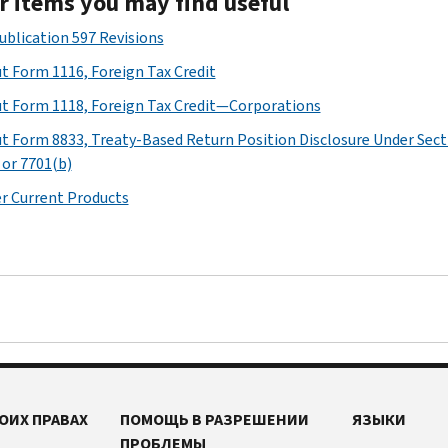
r items you may find useful
Publication 597 Revisions
t Form 1116, Foreign Tax Credit
t Form 1118, Foreign Tax Credit—Corporations
t Form 8833, Treaty-Based Return Position Disclosure Under Sect
 or 7701(b)
r Current Products
ОИХ ПРАВАХ
ПОМОЩЬ В РАЗРЕШЕНИИ
ЯЗЫКИ
ПРОБЛЕМЫ