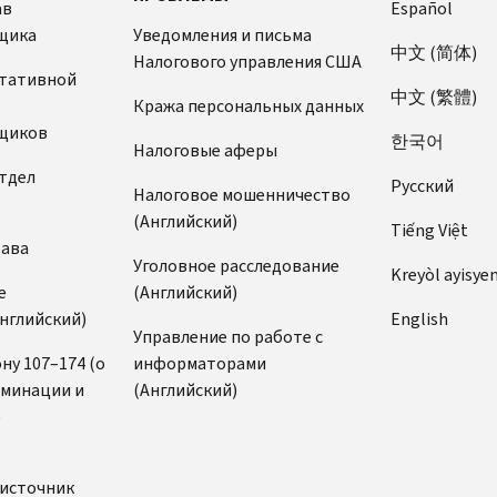
ав
Español
щика
Уведомления и письма
中文 (简体)
Налогового управления США
ьтативной
中文 (繁體)
Кража персональных данных
щиков
한국어
Налоговые аферы
тдел
Pусский
Налоговое мошенничество
(Английский)
Tiếng Việt
рава
Уголовное расследование
Kreyòl ayisye
е
(Английский)
нглийский)
English
Управление по работе с
ну 107–174 (о
информаторами
иминации и
(Английский)
)
источник