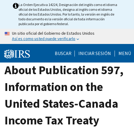
Skip
La Orden Ejecutiva 14224, Designación del inglés como el idioma
oficial de los Estados Unidos, designa al inglés como el idioma
to
oficial de los Estados Unidos. Por lo tanto, la versión en inglés de
main
todo documento es la versión oficial de toda información
publicada por el gobierno federal.
content
Un sitio oficial del Gobierno de Estados Unidos
Así es como usted puede verificarlo
BUSCAR
INICIAR SESIÓN
MENÚ
About Publication 597,
Information on the
United States-Canada
Income Tax Treaty