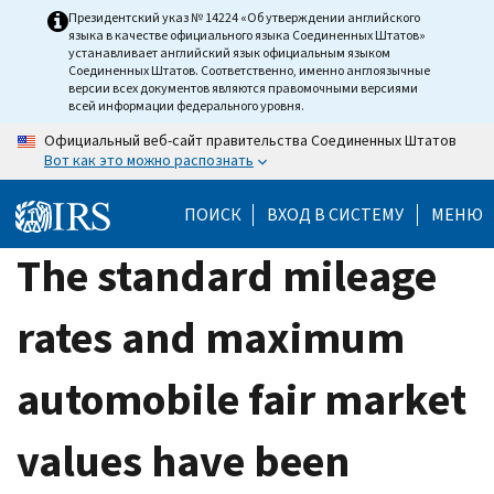
Skip
Президентский указ № 14224 «Об утверждении английского
языка в качестве официального языка Соединенных Штатов»
to
устанавливает английский язык официальным языком
main
Соединенных Штатов. Соответственно, именно англоязычные
версии всех документов являются правомочными версиями
content
всей информации федерального уровня.
Официальный веб-сайт правительства Соединенных Штатов
Вот как это можно распознать
ПОИСК
ВХОД В СИСТЕМУ
МЕНЮ
The standard mileage
rates and maximum
automobile fair market
values have been