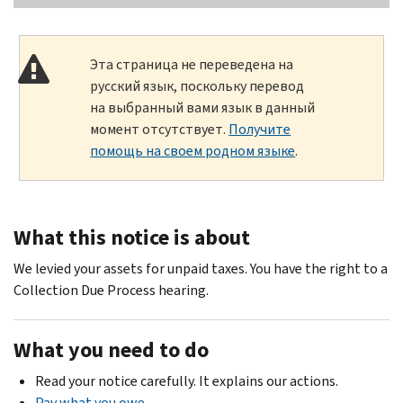
Эта страница не переведена на
русский язык, поскольку перевод
на выбранный вами язык в данный
момент отсутствует.
Получите
помощь на своем родном языке
.
What this notice is about
We levied your assets for unpaid taxes. You have the right to a
Collection Due Process hearing.
What you need to do
Read your notice carefully. It explains our actions.
Pay what you owe
.