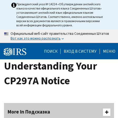
Skip
Президентский указ № 14224 «Об утверждении английского
языка в качестве официального языка Соединенных Штатов»
to
устанавливает английский язык официальным языком
main
Соединенных Штатов. Соответственно, именно англоязычные
версии всех документов являются правомочными версиями
content
всей информации федерального уровня.
Официальный веб-сайт правительства Соединенных Штатов
Вот как это можно распознать
ПОИСК
ВХОД В СИСТЕМУ
МЕНЮ
Understanding Your
CP297A Notice
More In Подсказка