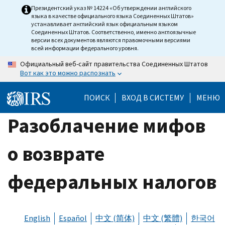
Skip
Президентский указ № 14224 «Об утверждении английского
языка в качестве официального языка Соединенных Штатов»
to
устанавливает английский язык официальным языком
main
Соединенных Штатов. Соответственно, именно англоязычные
версии всех документов являются правомочными версиями
content
всей информации федерального уровня.
Официальный веб-сайт правительства Соединенных Штатов
Вот как это можно распознать
ПОИСК
ВХОД В СИСТЕМУ
МЕНЮ
Разоблачение мифов
о возврате
федеральных налогов
English
Español
中文 (简体)
中文 (繁體)
한국어