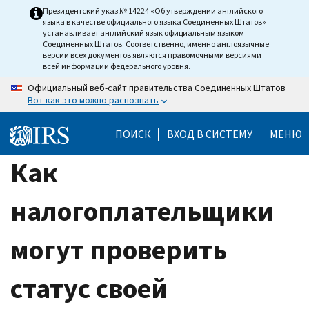
Skip
Президентский указ № 14224 «Об утверждении английского
языка в качестве официального языка Соединенных Штатов»
to
устанавливает английский язык официальным языком
main
Соединенных Штатов. Соответственно, именно англоязычные
версии всех документов являются правомочными версиями
content
всей информации федерального уровня.
Официальный веб-сайт правительства Соединенных Штатов
Вот как это можно распознать
ПОИСК
ВХОД В СИСТЕМУ
МЕНЮ
Как
налогоплательщики
могут проверить
статус своей