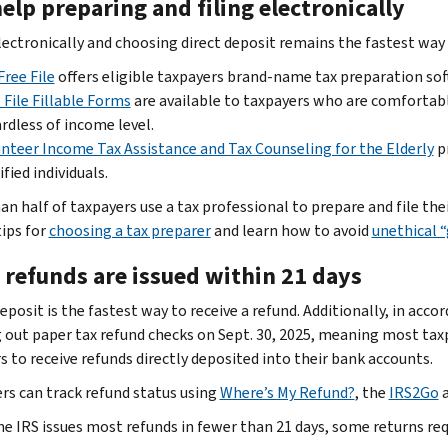
elp preparing and filing electronically
electronically and choosing direct deposit remains the fastest way 
Free File
offers eligible taxpayers brand-name tax preparation sof
 File Fillable Forms
are available to taxpayers who are comfortabl
rdless of income level.
nteer Income Tax Assistance and Tax Counseling for the Elderly
pr
ified individuals.
an half of taxpayers use a tax professional to prepare and file the
tips for
choosing a tax preparer
and learn how to avoid
unethical 
 refunds are issued within 21 days
eposit is the fastest way to receive a refund. Additionally, in acc
 out paper tax refund checks on Sept. 30, 2025, meaning most tax
 to receive refunds directly deposited into their bank accounts.
rs can track refund status using
Where’s My Refund?
, the
IRS2Go
a
he IRS issues most refunds in fewer than 21 days, some returns req