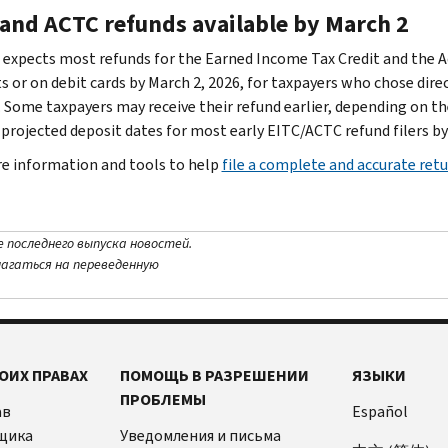
 and ACTC refunds available by March 2
 expects most refunds for the Earned Income Tax Credit and the Add
s or on debit cards by March 2, 2026, for taxpayers who chose dire
. Some taxpayers may receive their refund earlier, depending on the
 projected deposit dates for most early EITC/ACTC refund filers by 
e information and tools to help
file a complete and accurate ret
е последнего выпуска новостей.
лагаться на переведенную
ОИХ ПРАВАХ
ПОМОЩЬ В РАЗРЕШЕНИИ
ЯЗЫКИ
ПРОБЛЕМЫ
ав
Español
щика
Уведомления и письма