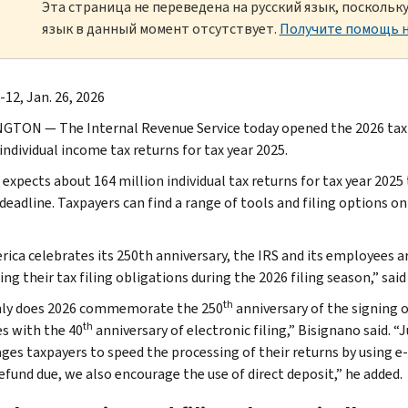
Эта страница не переведена на русский язык, посколь
язык в данный момент отсутствует.
Получите помощь н
-12, Jan. 26, 2026
TON — The Internal Revenue Service today opened the 2026 tax f
individual income tax returns for tax year 2025.
expects about 164 million individual tax returns for tax year 2025 
 deadline. Taxpayers can find a range of tools and filing options o
.
rica celebrates its 250th anniversary, the IRS and its employees a
ng their tax filing obligations during the 2026 filing season,” said
th
ly does 2026 commemorate the 250
anniversary of the signing o
th
es with the 40
anniversary of electronic filing,” Bisignano said. “
ges taxpayers to speed the processing of their returns by using e-
refund due, we also encourage the use of direct deposit,” he added.