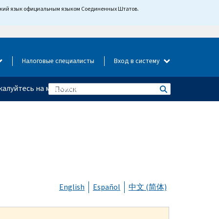
йский язык официальным языком Соединенных Штатов.
Налоговые специалисты
Вход в систему
алуйтесь на мошенничество
English
Español
中文 (简体)