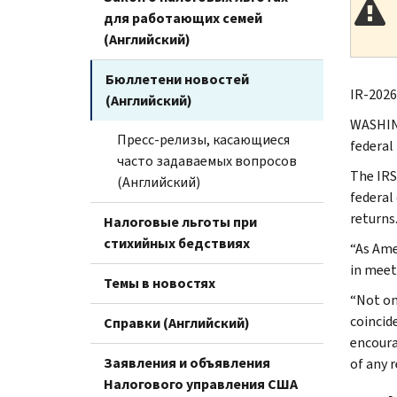
для работающих семей
(Английский)
Бюллетени новостей
IR-2026
(Английский)
WASHING
Пресс-релизы, касающиеся
federal 
часто задаваемых вопросов
The IRS 
(Английский)
federal
returns
Налоговые льготы при
стихийных бедствиях
“As Ame
in meeti
Темы в новостях
“Not on
coincid
Справки (Английский)
encoura
Заявления и объявления
of any 
Налогового управления США