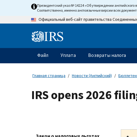
Skip
Президентский указ № 14224 «Об утверждении английского 
to
Соответственно, именно англоязычные версии всех докумен
main
Официальный веб-сайт правительства Соединенны
content
Information
Menu
Файл
Уплата
Возвраты налога
Главное
меню
Главная страница
Новости (Английский)
Бюллетени
IRS opens 2026 fili
Закон о налоговых льготах