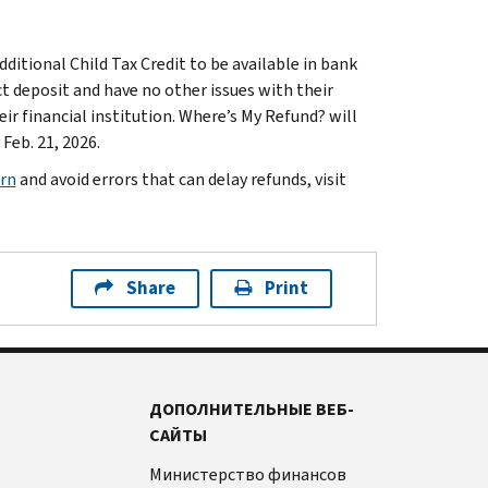
itional Child Tax Credit to be available in bank
ct deposit and have no other issues with their
ir financial institution. Where’s My Refund? will
Feb. 21, 2026.
urn
and avoid errors that can delay refunds, visit
Share
Print
ДОПОЛНИТЕЛЬНЫЕ ВЕБ-
САЙТЫ
Министерство финансов