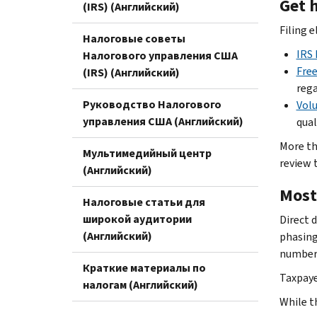
Get h
(IRS) (Английский)
Filing 
Налоговые советы
IRS 
Налогового управления США
Free
(IRS) (Английский)
rega
Руководство Налогового
Volu
управления США (Английский)
qual
More th
Мультимедийный центр
review 
(Английский)
Most
Налоговые статьи для
широкой аудитории
Direct d
(Английский)
phasing
numbers
Краткие материалы по
Taxpaye
налогам (Английский)
While t