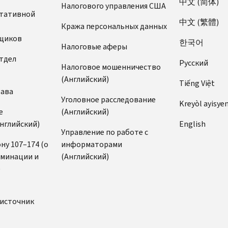
中文 (简体)
Налогового управления США
ьтативной
中文 (繁體)
Кража персональных данных
щиков
한국어
Налоговые аферы
тдел
Pусский
Налоговое мошенничество
(Английский)
Tiếng Việt
рава
Уголовное расследование
Kreyòl ayisye
е
(Английский)
нглийский)
English
Управление по работе с
ну 107–174 (о
информаторами
иминации и
(Английский)
)
источник