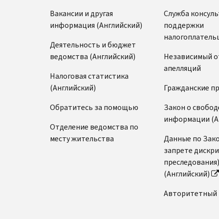
Вакансии и другая
Служба консул
информация (Английский)
поддержки
налогоплатель
Деятельность и бюджет
ведомства (Английский)
Независимый о
апелляций
Налоговая статистика
(Английский)
Гражданские п
Обратитесь за помощью
Закон о свобод
информации (А
Отделение ведомства по
месту жительства
Данные по Зако
запрете дискр
преследования
(Английский)
Авторитетный 