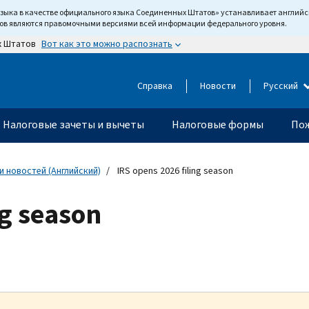
языка в качестве официального языка Соединенных Штатов» устанавливает англи
тов являются правомочными версиями всей информации федерального уровня.
Вот как это можно распознать
х Штатов
Справка
Новости
Русский
Налоговые зачеты и вычеты
Налоговые формы
Пож
 новостей (Английский)
IRS opens 2026 filing season
ng season