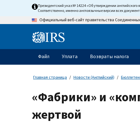
Skip
Президентский указ № 14224 «Об утверждении английского 
to
Соответственно, именно англоязычные версии всех докумен
main
Официальный веб-сайт правительства Соединенны
content
Information
Menu
Файл
Уплата
Возвраты налога
Главное
меню
Главная страница
Новости (Английский)
Бюллетени
«Фабрики» и «ком
жертвой