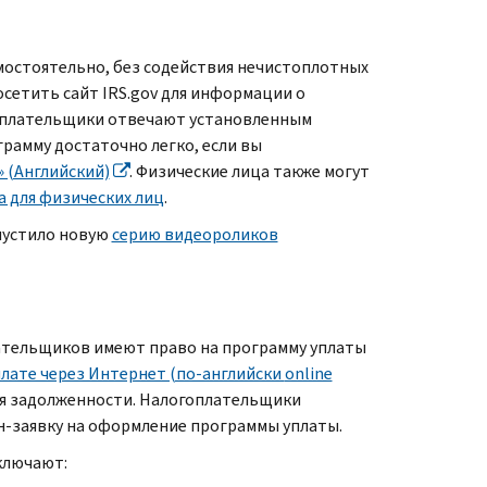
мостоятельно, без содействия нечистоплотных
осетить сайт
IRS.gov
для информации о
логоплательщики отвечают установленным
грамму достаточно легко, если вы
» (Английский)
. Физические лица также могут
а для физических лиц
.
устило новую
серию видеороликов
тельщиков имеют право на программу уплаты
плате через Интернет (по-английски
online
я задолженности. Налогоплательщики
н-заявку на оформление программы уплаты.
ключают: