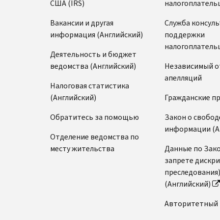
США (IRS)
налогоплатель
Вакансии и другая
Служба консул
информация (Английский)
поддержки
налогоплатель
Деятельность и бюджет
ведомства (Английский)
Независимый о
апелляций
Налоговая статистика
(Английский)
Гражданские п
Обратитесь за помощью
Закон о свобод
информации (А
Отделение ведомства по
месту жительства
Данные по Зако
запрете дискр
преследования
(Английский)
Авторитетный 