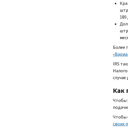
Кра
штр
180
Дол
штр
мес
Более 
«Вариа
IRS
так
Налого
случае
Как
Чтобы 
подачи
Чтобы 
своих 