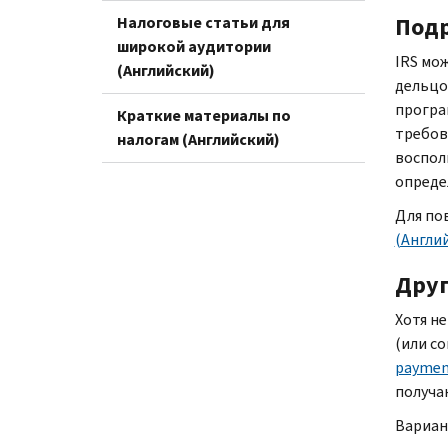
Под
Налоговые статьи для
широкой аудитории
IRS
мож
(Английский)
дельцо
прогр
Краткие материалы по
требов
налогам (Английский)
воспол
опреде
Для по
(Англи
Друг
Хотя н
(или с
paymen
получа
Вариан