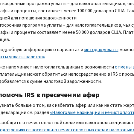
ткосрочные программа уплаты – для налогоплательщиков, чья 
афы и проценты, составляет менее 100 000 долларов США. Т
 дней для погашения задолженности.
госрочная программа уплаты – для налогоплательщиков, чья с
афы и проценты составляет менее 50 000 долларов США. Плат
яцев.
подробную информацию о вариантах и
методах уплаты
можно 
нты уплаты налогов»
.
же напоминает налогоплательщикам о возможности
отмены 
плательщик может обратиться непосредственно в
IRS
с прос
 добавляется к сумме налоговой задолженности.
 помочь
IRS
в пресечении афер
узнать больше о том, как избегать афер или как не стать же
 декларации см. раздел
«Налоговые махинации и нечистоплот
сообщить о нечистоплотной схеме или налоговом специалист
подозрениях относительно нечистоплотных схем и налоговых 