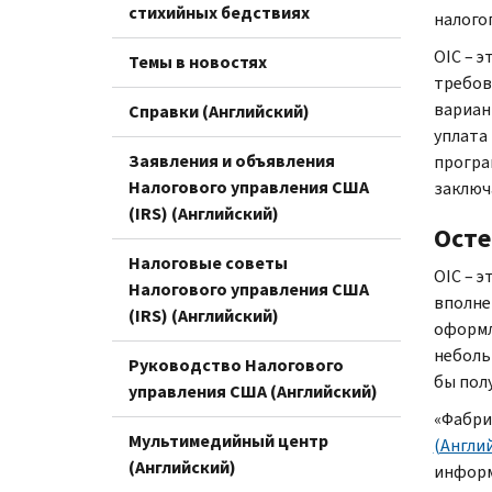
стихийных бедствиях
налого
OIC
– э
Темы в новостях
требов
вариан
Справки (Английский)
уплата
Заявления и объявления
прогр
Налогового управления США
заключ
(IRS) (Английский)
Осте
Налоговые советы
OIC
– э
Налогового управления США
вполне
(IRS) (Английский)
оформ
неболь
Руководство Налогового
бы пол
управления США (Английский)
«Фабр
Мультимедийный центр
(Англи
(Английский)
информ