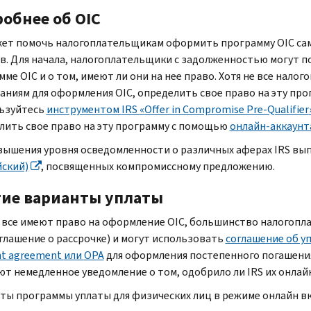
робнее об
OIC
ет помочь налогоплательщикам оформить программу
OIC
са
в. Для начала, налогоплательщики с задолженностью могут п
амме
OIC
и о том, имеют ли они на нее право. Хотя не все на
аниям для оформления
OIC,
определить свое право на эту про
ьзуйтесь
инструментом
IRS
«
Offer in Compromise Pre-Qualifier
лить свое право на эту программу с помощью
онлайн-аккаунт
вышения уровня осведомленности о различных аферах
IRS
вып
йский)
, посвященных компромиссному предложению.
ие варианты уплаты
е все имеют право на оформление
OIC,
большинство налогопла
оглашение о рассрочке) и могут использовать
соглашение об у
t agreement
или
OPA
для оформления постепенного погашени
ют немедленное уведомление о том, одобрило ли
IRS
их онлай
ты программы уплаты для физических лиц в режиме онлайн в