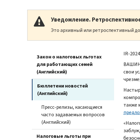
Уведомление. Ретроспективно
Это архивный или ретроспективный до
IR-
2024
Закон о налоговых льготах
для работающих семей
ВАШИНГ
(Английский)
свои ус
чрезме
Бюллетени новостей
Настыр
(Английский)
компро
также 
Пресс-релизы, касающиеся
предло
часто задаваемых вопросов
(Английский)
«Налог
заблуж
Налоговые льготы при
безосн