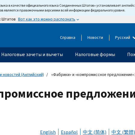
языка в качестве официального языка Соединенных Штатов» устанавливает англи
тов являются правомочными версиями всей информации федерального уровня.
Вот как это можно распознать
х Штатов
Справка
Новости
Русский
Налоговые зачеты и вычеты
Налоговые формы
Пож
 новостей (Английский)
«Фабрики» и «компромиссное предложение»: 
промиссное предложение
English
Español
中文 (简体)
中文 (繁體)