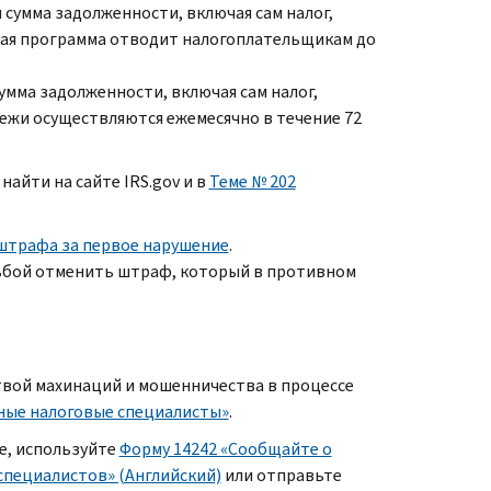
сумма задолженности, включая сам налог,
акая программа отводит налогоплательщикам до
умма задолженности, включая сам налог,
ежи осуществляются ежемесячно в течение 72
найти на сайте
IRS.gov
и в
Теме № 202
штрафа за первое нарушение
.
ьбой отменить штраф, который в противном
ртвой махинаций и мошенничества в процессе
ные налоговые специалисты»
.
е, используйте
Форму 14242 «Сообщайте о
специалистов» (Английский)
или отправьте