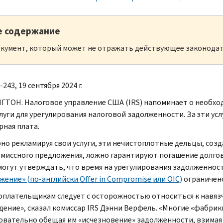
е содержание
кумент, который может не отражать действующее законодат
-243, 19 сентября 2024 г.
ТОН. Налоговое управление США (
IRS
) напоминает о необх
луги для урегулирования налоговой задолженности. За эти ус
рная плата.
но рекламируя свои услуги, эти нечистоплотные дельцы, со
миссного предложения, ложно гарантируют погашение долго
могут утверждать, что время на урегулирования задолженно
жение» (по-английски
Offer in Compromise
или
OIC
)
ограничен
оплательщикам следует с осторожностью относиться к навязч
дение», сказал комиссар
IRS
Дэнни Верфель. «Многие «фабри
овательно обещая им «исчезновение» задолженности, взимая 