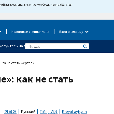
йский язык официальным языком Соединенных Штатов.
Налоговые специалисты
Вход в систему
алуйтесь на мошенничество
как не стать жертвой
»: как не стать
한국어
Русский
Tiếng Việt
Kreyòl ayisyen