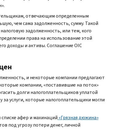
».
ательщикам, отвечающим определенным
шую, чем сама задолженность, сумму. Такой
 налоговую задолженность, или тем, кого
пределении права на использование этой
его доходы и активы. Соглашение
OIC
 цен
олженность, и некоторые компании предлагают
екоторые компании, «поставившие на поток»
гасить долги налогоплательщиков уплатой
 за услуги, которые налогоплательщики могли
 списке афер и махинаций
«Грязная дюжина»
ов под угрозу потери денег, личной