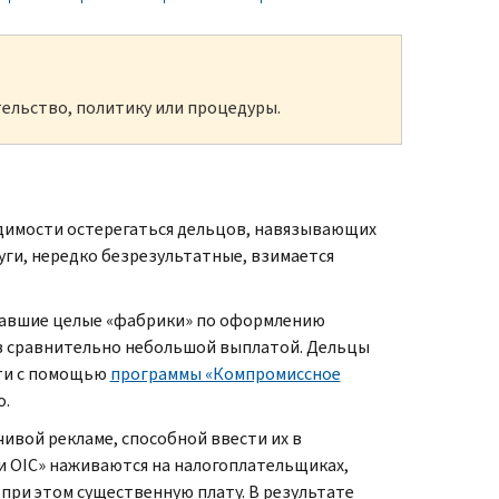
ельство, политику или процедуры.
одимости остерегаться дельцов, навязывающих
луги, нередко безрезультатные, взимается
здавшие целые «фабрики» по оформлению
в сравнительно небольшой выплатой. Дельцы
сти с помощью
программы «Компромиссное
о.
ивой рекламе, способной ввести их в
ки
OIC
» наживаются на налогоплательщиках,
при этом существенную плату. В результате