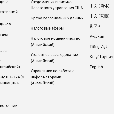
щика
Уведомления и письма
中文 (简体)
Налогового управления США
ьтативной
中文 (繁體)
Кража персональных данных
щиков
한국어
Налоговые аферы
тдел
Pусский
Налоговое мошенничество
(Английский)
Tiếng Việt
рава
Уголовное расследование
Kreyòl ayisye
е
(Английский)
нглийский)
English
Управление по работе с
ну 107–174 (о
информаторами
иминации и
(Английский)
)
источник