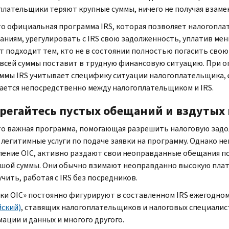
плательщики теряют крупные суммы, ничего не получая взамен
то официальная программа
IRS,
которая позволяет налогопл
аниям, урегулировать с
IRS
свою задолженность, уплатив мень
т подходит тем, кто не в состоянии полностью погасить свою
 всей суммы поставит в трудную финансовую ситуацию. При о
аммы
IRS
учитывает специфику ситуации налогоплательщика, 
ается непосредственно между налогоплательщиком и
IRS.
регайтесь пустых обещаний и вздутых
то важная программа, помогающая разрешить налоговую зад
 легитимные услуги по подаче заявки на программу. Однако н
ление
OIC,
активно раздают свои неоправданные обещания по
шой суммы. Они обычно взимают неоправданно высокую плату
учить, работая с
IRS
без посредников.
ики
OIC
» постоянно фигурируют в составленном
IRS
ежегодном
йский)
, ставящих налогоплательщиков и налоговых специалист
ации и данных и многого другого.