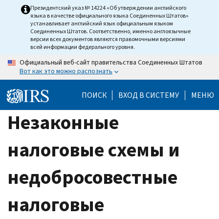
Skip
Президентский указ № 14224 «Об утверждении английского
языка в качестве официального языка Соединенных Штатов»
to
устанавливает английский язык официальным языком
main
Соединенных Штатов. Соответственно, именно англоязычные
версии всех документов являются правомочными версиями
content
всей информации федерального уровня.
Официальный веб-сайт правительства Соединенных Штатов
Вот как это можно распознать
ПОИСК
ВХОД В СИСТЕМУ
МЕНЮ
Незаконные
налоговые схемы и
недобросовестные
налоговые