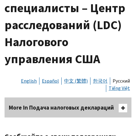
специалисты – Центр
расследований (LDC)
Налогового
управления США
English
Español
中文 (繁體)
한국어
Русский
Tiếng Việt
More In Подача налоговых деклараций