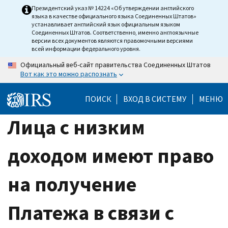
Skip
Президентский указ № 14224 «Об утверждении английского
языка в качестве официального языка Соединенных Штатов»
to
устанавливает английский язык официальным языком
main
Соединенных Штатов. Соответственно, именно англоязычные
версии всех документов являются правомочными версиями
content
всей информации федерального уровня.
Официальный веб-сайт правительства Соединенных Штатов
Вот как это можно распознать
ПОИСК
ВХОД В СИСТЕМУ
МЕНЮ
Лица с низким
доходом имеют право
на получение
Платежа в связи с