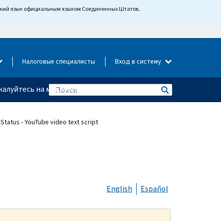
йский язык официальным языком Соединенных Штатов.
Налоговые специалисты
Вход в систему
алуйтесь на мошенничество
 Status - YouTube video text script
English
Español