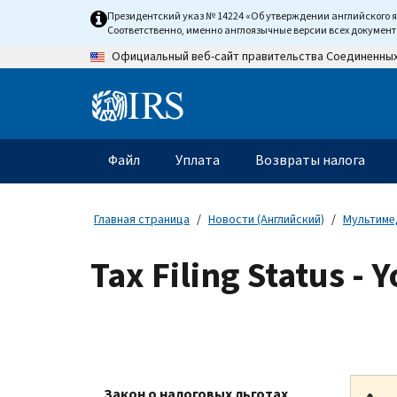
Skip
Президентский указ № 14224 «Об утверждении английского 
to
Соответственно, именно англоязычные версии всех докумен
main
Официальный веб-сайт правительства Соединенны
content
Information
Menu
Файл
Уплата
Возвраты налога
Главное
меню
Главная страница
Новости (Английский)
Мультиме
Tax Filing Status - 
Закон о налоговых льготах