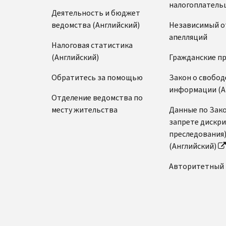
налогоплатель
Деятельность и бюджет
ведомства (Английский)
Независимый о
апелляций
Налоговая статистика
(Английский)
Гражданские п
Обратитесь за помощью
Закон о свобод
информации (А
Отделение ведомства по
месту жительства
Данные по Зако
запрете дискр
преследования
(Английский)
Авторитетный 