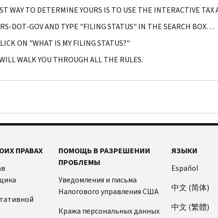
ST WAY TO DETERMINE YOURS IS TO USE THE INTERACTIVE TAX 
IRS-DOT-GOV AND TYPE "FILING STATUS" IN THE SEARCH BOX…
LICK ON "WHAT IS MY FILING STATUS?"
 WILL WALK YOU THROUGH ALL THE RULES.
ОИХ ПРАВАХ
ПОМОЩЬ В РАЗРЕШЕНИИ
ЯЗЫКИ
ПРОБЛЕМЫ
ав
Español
щика
Уведомления и письма
中文 (简体)
Налогового управления США
ьтативной
中文 (繁體)
Кража персональных данных