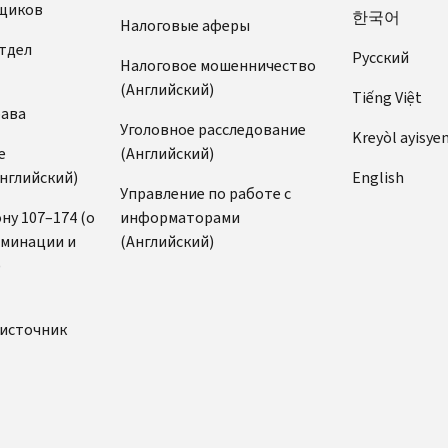
щиков
한국어
Налоговые аферы
тдел
Pусский
Налоговое мошенничество
(Английский)
Tiếng Việt
рава
Уголовное расследование
Kreyòl ayisye
е
(Английский)
нглийский)
English
Управление по работе с
ну 107–174 (о
информаторами
иминации и
(Английский)
)
источник