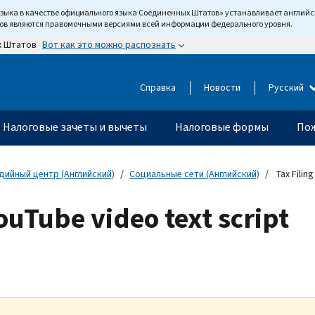
языка в качестве официального языка Соединенных Штатов» устанавливает англи
тов являются правомочными версиями всей информации федерального уровня.
Вот как это можно распознать
х Штатов
Справка
Новости
Русский
Налоговые зачеты и вычеты
Налоговые формы
Пож
дийный центр (Английский)
Социальные сети (Английский)
Tax Filing
YouTube video text script