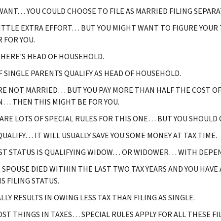
 WANT… YOU COULD CHOOSE TO FILE AS MARRIED FILING SEPARA
 LITTLE EXTRA EFFORT… BUT YOU MIGHT WANT TO FIGURE YOUR
 FOR YOU.
HERE'S HEAD OF HOUSEHOLD.
F SINGLE PARENTS QUALIFY AS HEAD OF HOUSEHOLD.
'RE NOT MARRIED… BUT YOU PAY MORE THAN HALF THE COST OF
… THEN THIS MIGHT BE FOR YOU.
ARE LOTS OF SPECIAL RULES FOR THIS ONE… BUT YOU SHOULD C
 QUALIFY… IT WILL USUALLY SAVE YOU SOME MONEY AT TAX TIME.
ST STATUS IS QUALIFYING WIDOW… OR WIDOWER… WITH DEPEN
R SPOUSE DIED WITHIN THE LAST TWO TAX YEARS AND YOU HAV
S FILING STATUS.
LLY RESULTS IN OWING LESS TAX THAN FILING AS SINGLE.
OST THINGS IN TAXES… SPECIAL RULES APPLY FOR ALL THESE FI