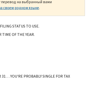
ку перевод на выбранный вами
а своем родном языке
.
FILING STATUS TO USE.
 TIME OF THE YEAR.
R 31… YOU'RE PROBABLY SINGLE FOR TAX