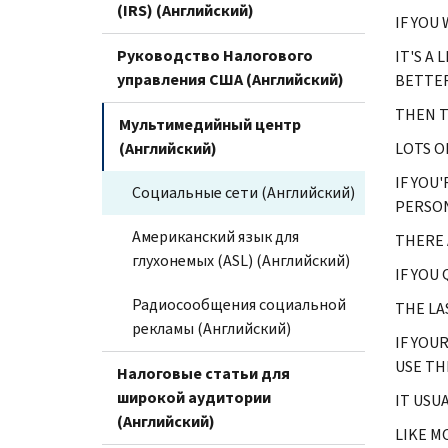
(IRS) (Английский)
IF YOU
Руководство Налогового
IT'S A
управления США (Английский)
BETTER
THEN T
Мультимедийный центр
(Английский)
LOTS O
IF YOU
Социальные сети (Английский)
PERSON
Американский язык для
THERE 
глухонемых (ASL) (Английский)
IF YOU
Радиосообщения социальной
THE LA
рекламы (Английский)
IF YOU
USE THI
Налоговые статьи для
широкой аудитории
IT USUA
(Английский)
LIKE M