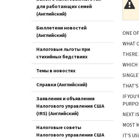
для работающих семей
(Английский)
Бюллетени новостей
ONE OF
(Английский)
WHAT C
Налоговые льготы при
THERE 
стихийных бедствиях
WHICH 
Темы в новостях
SINGLE
Справки (Английский)
THAT'S 
IF YOU
Заявления и объявления
PURPOS
Налогового управления США
(IRS) (Английский)
NEXT IS
MOST M
Налоговые советы
Налогового управления США
IT'S U