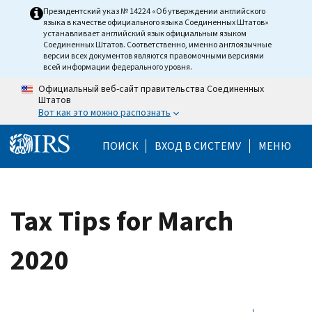
Skip to main content
Президентский указ № 14224 «Об утверждении английского
языка в качестве официального языка Соединенных Штатов»
устанавливает английский язык официальным языком
Соединенных Штатов. Соответственно, именно англоязычные
версии всех документов являются правомочными версиями
всей информации федерального уровня.
Официальный веб-сайт правительства Соединенных
Штатов
Вот как это можно распознать
Help Menu Mobile
ПОИСК
ВХОД В СИСТЕМУ
МЕНЮ
Tax Tips for March
2020