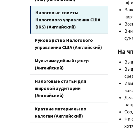
офи
Зак
Налоговые советы
кар
Налогового управления США
Все
(IRS) (Английский)
Вни
сум
Руководство Налогового
управления США (Английский)
На ч
Мультимедийный центр
Выд
(Английский)
Выд
сре
Налоговые статьи для
Изм
широкой аудитории
зак
(Английский)
Дел
нап
Краткие материалы по
Соз
налогам (Английский)
Фик
хот