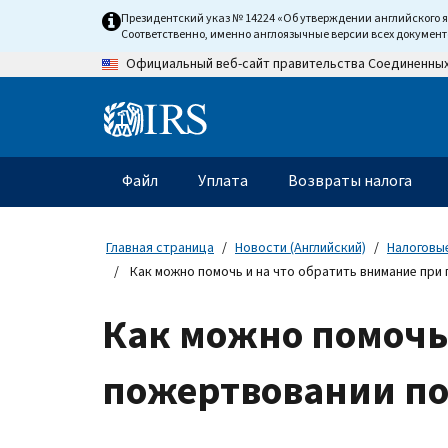
Skip
Президентский указ № 14224 «Об утверждении английского 
to
Соответственно, именно англоязычные версии всех докумен
main
Официальный веб-сайт правительства Соединенны
content
Information
Menu
Файл
Уплата
Возвраты налога
Главное
меню
Главная страница
Новости (Английский)
Налоговые
Как можно помочь и на что обратить внимание при
Как можно помочь 
пожертвовании по