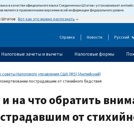
языка в качестве официального языка Соединенных Штатов» устанавливает англи
тов являются правомочными версиями всей информации федерального уровня.
Вот как это можно распознать
х Штатов
Справка
Новости
Русский
Налоговые зачеты и вычеты
Налоговые формы
Пож
 советы Налогового управления США (IRS) (Английский)
 пожертвовании пострадавшим от стихийного бедствия
и на что обратить вним
страдавшим от стихийн