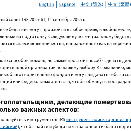
English
Español
中文 (简体)
中文 (繁體)
вый совет
IRS
2025-61, 11 сентября 2025 г.
ные бедствия могут произойти в любое время, в любом месте,
ленные на подготовку к следующему потенциальному бедстви
ается всплеск мошенничества, направленного как на пережив
.
ного способов помочь, но самый простой способ - сделать д
ворительной организации по вашему выбору. К сожалению, м
ных благотворительных фондов и могут выдавать себя за с
заций или федеральных агентств, чтобы обмануть пострадавши
очь.
гоплательщики, делающие пожертвов
олько важных аспектов:
пользуйтесь инструментом
IRS
инструмент поиска организац
глийский)
, чтобы найти и убедиться в законности благотвор