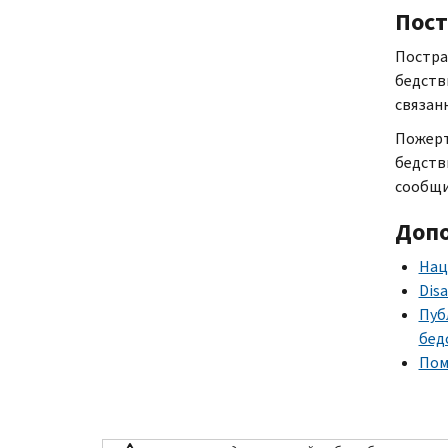
Пост
Постра
бедств
связан
Пожерт
бедств
сообщи
Доп
Нац
Disa
Пуб
бед
Пом