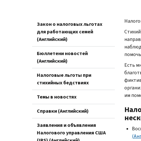
Налого
Закон о налоговых льготах
для работающих семей
Стихий
(Английский)
направ
наблюд
Бюллетени новостей
помочь
(Английский)
Есть м
благот
Налоговые льготы при
фиктив
стихийных бедствиях
органи
им пом
Темы в новостях
Нало
Справки (Английский)
неск
Заявления и объявления
Вос
Налогового управления США
(Ан
(IRS) (Английский)