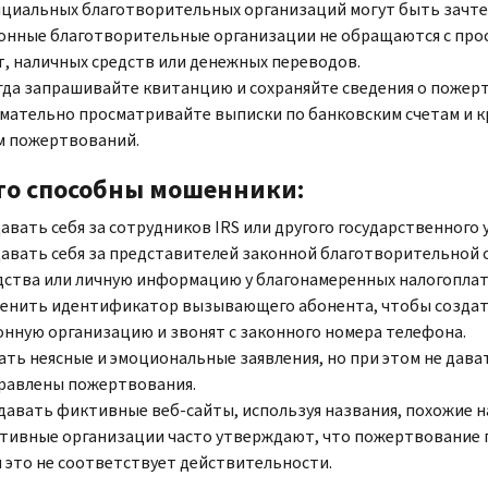
циальных благотворительных организаций могут быть зачтен
онные благотворительные организации не обращаются с про
т, наличных средств или денежных переводов.
гда запрашивайте квитанцию и сохраняйте сведения о пожер
мательно просматривайте выписки по банковским счетам и к
м пожертвований.
то способны мошенники:
авать себя за сотрудников
IRS
или другого государственного 
авать себя за представителей законной благотворительной
дства или личную информацию у благонамеренных налогопла
енить идентификатор вызывающего абонента, чтобы создать
онную организацию и звонят с законного номера телефона.
ать неясные и эмоциональные заявления, но при этом не дават
равлены пожертвования.
давать фиктивные веб-сайты, используя названия, похожие 
тивные организации часто утверждают, что пожертвование п
я это не соответствует действительности.