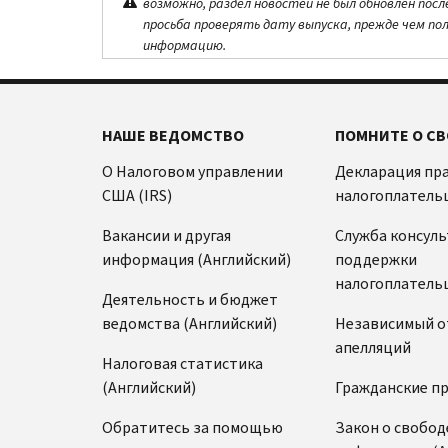
возможно, раздел новостей не был обновлен посл
просьба проверять дату выпуска, прежде чем по
информацию.
НАШЕ ВЕДОМСТВО
ПОМНИТЕ О СВ
О Налоговом управлении
Декларация пр
США (IRS)
налогоплатель
Вакансии и другая
Служба консул
информация (Английский)
поддержки
налогоплатель
Деятельность и бюджет
ведомства (Английский)
Независимый о
апелляций
Налоговая статистика
(Английский)
Гражданские п
Обратитесь за помощью
Закон о свобод