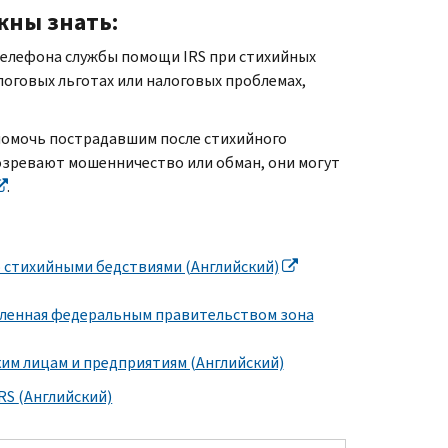
жны знать:
 телефона службы помощи
IRS
при стихийных
логовых льготах или налоговых проблемах,
помочь пострадавшим после стихийного
озревают мошенничество или обман, они могут
.
 стихийными бедствиями (Английский)
явленная федеральным правительством зона
им лицам и предприятиям (Английский)
IRS
(Английский)