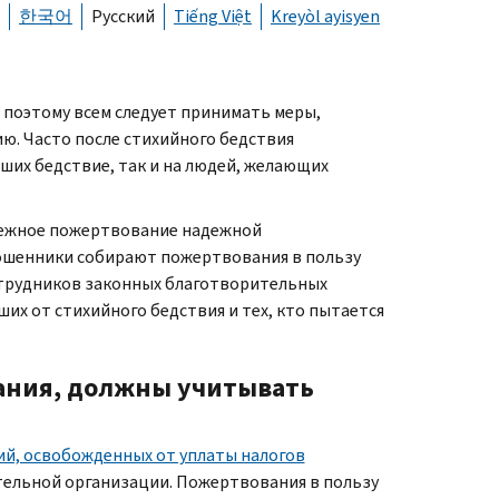
한국어
Русский
Tiếng Việt
Kreyòl ayisyen
 поэтому всем следует принимать меры,
ю. Часто после стихийного бедствия
ших бедствие, так и на людей, желающих
енежное пожертвование надежной
ошенники собирают пожертвования в пользу
отрудников законных благотворительных
х от стихийного бедствия и тех, кто пытается
ания, должны учитывать
ий, освобожденных от уплаты налогов
ительной организации. Пожертвования в пользу