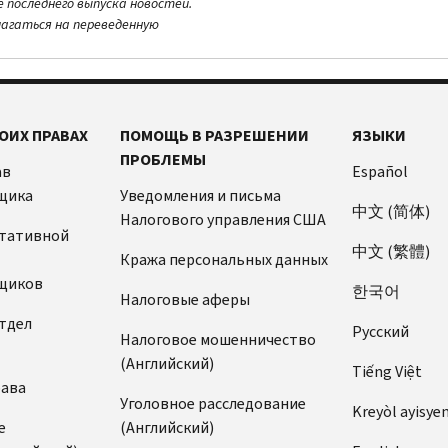
е последнего выпуска новостей.
лагаться на переведенную
ОИХ ПРАВАХ
ПОМОЩЬ В РАЗРЕШЕНИИ
ЯЗЫКИ
ПРОБЛЕМЫ
ав
Español
щика
Уведомления и письма
中文 (简体)
Налогового управления США
ьтативной
中文 (繁體)
Кража персональных данных
щиков
한국어
Налоговые аферы
тдел
Pусский
Налоговое мошенничество
(Английский)
Tiếng Việt
рава
Уголовное расследование
Kreyòl ayisye
е
(Английский)