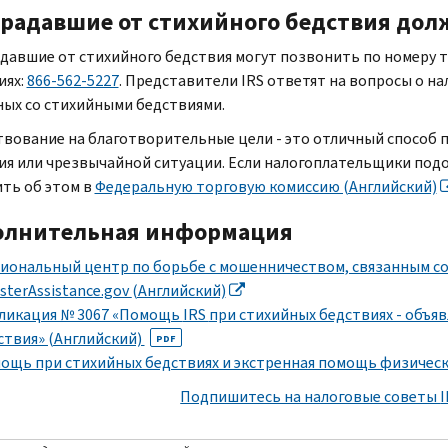
радавшие от стихийного бедствия дол
давшие от стихийного бедствия могут позвонить по номеру
иях:
866-562-5227
. Представители
IRS
ответят на вопросы о на
ных со стихийными бедствиями.
вование на благотворительные цели - это отличный способ 
ия или чрезвычайной ситуации. Если налогоплательщики под
ть об этом в
Федеральную торговую комиссию (Английский)
олнительная информация
иональный центр по борьбе с мошенничеством, связанным со
sterAssistance.gov
(Английский)
ликация № 3067 «Помощь
IRS
при стихийных бедствиях - объ
ствия» (Английский)
PDF
ощь при стихийных бедствиях и экстренная помощь физическ
Подпишитесь на налоговые советы