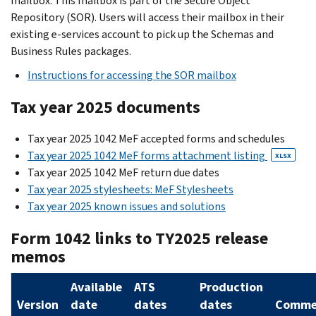
mailbox. This mailbox is part of the Secure Object
Repository (SOR). Users will access their mailbox in their
existing e-services account to pick up the Schemas and
Business Rules packages.
Instructions for accessing the SOR mailbox
Tax year 2025 documents
Tax year 2025 1042 MeF accepted forms and schedules
Tax year 2025 1042 MeF forms attachment listing
XLSX
Tax year 2025 1042 MeF return due dates
Tax year 2025 stylesheets: MeF Stylesheets
Tax year 2025 known issues and solutions
Form 1042 links to TY2025 release
memos
Available
ATS
Production
Version
date
dates
dates
Comme