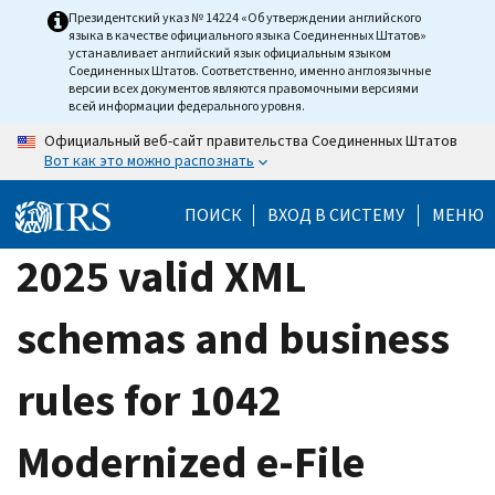
Skip
Президентский указ № 14224 «Об утверждении английского
языка в качестве официального языка Соединенных Штатов»
to
устанавливает английский язык официальным языком
main
Соединенных Штатов. Соответственно, именно англоязычные
версии всех документов являются правомочными версиями
content
всей информации федерального уровня.
Официальный веб-сайт правительства Соединенных Штатов
Вот как это можно распознать
ПОИСК
ВХОД В СИСТЕМУ
МЕНЮ
2025 valid XML
schemas and business
rules for 1042
Modernized e-File