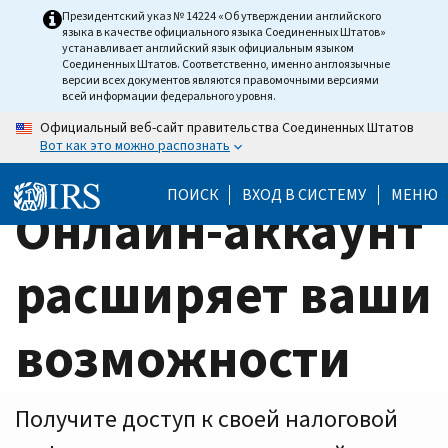
Home
Skip
Президентский указ № 14224 «Об утверждении английского
языка в качестве официального языка Соединенных Штатов»
to
Page
устанавливает английский язык официальным языком
main
Соединенных Штатов. Соответственно, именно англоязычные
версии всех документов являются правомочными версиями
content
всей информации федерального уровня.
Официальный веб-сайт правительства Соединенных Штатов
Вот как это можно распознать
ПОИСК
ВХОД В СИСТЕМУ
МЕНЮ
Онлайн-аккаунт
расширяет ваши
возможности
Получите доступ к своей налоговой