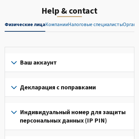
Help & contact
Физические лица
Компании
Налоговые специалисты
Органи
Ваш аккаунт
Войдите
в
Декларация с поправками
свой
аккаунт
Подайте
или
декларацию
Индивидуальный номер для защиты
создайте
с
персональных данных (IP PIN)
его
поправками
(Английский)
для
Для
для