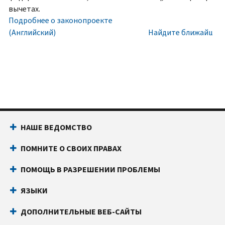
номера
Внутри
вычетах.
социального
США:
Подробнее о законопроекте
обеспечения
800-
(Английский)
Найдите ближайший 
(SSN)
829-
или
1040
индивидуального
Текстовой
идентификационного
телефон:
800-
номера
829-
налогоплательщика
4059
(ITIN).
Звонки
НАШЕ ВЕДОМСТВО
IP
из-
PIN
за
ПОМНИТЕ О СВОИХ ПРАВАХ
известен
границы:
Позвоните
только
или
ПОМОЩЬ В РАЗРЕШЕНИИ ПРОБЛЕМЫ
вам
воспользуйтесь
и
онлайн-
ЯЗЫКИ
Налоговому
чатом
ДОПОЛНИТЕЛЬНЫЕ ВЕБ-САЙТЫ
управлению
Прежде
США