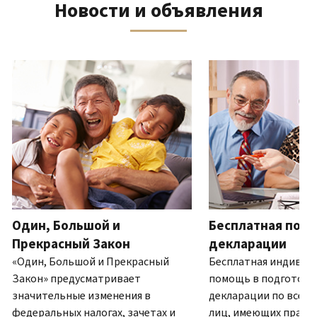
Новости и объявления
телефону
выписку
нам
восстановить IP PIN?
или
по
(Английский)
IP PIN
посетите
почте
Как
–
один
ля навигации используйте кнопки «Вперёд» и «Назад».
(Английский)
.
узнать,
это
из
О
действительно
шестизначный
наших
выписках
ли
номер,
офисов.
это
который
IRS?
присваивается
Связь по телефону
(Английский)
для
Мы
предотвращения
работаем
подачи
с
налоговой
7:00
Один, Большой и
Бесплатная подг
декларации
до
другим
Прекрасный Закон
декларации
19:00
лицом
«Один, Большой и Прекрасный
Бесплатная индивид
по
с
Закон» предусматривает
помощь в подготовк
местному
использованием
значительные изменения в
декларации по всей 
времени.
вашего
федеральных налогах, зачетах и
лиц, имеющих право.