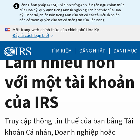
Home
Skip
Lệnh Hành pháp 14224, Chỉ định tiếng Anh là ngôn ngữ chính thức
của Hoa Kỳ, quy định tiếng Anh là ngôn ngữ chính thức của Hoa
to
Page
Kỳ. Theo đó, phiên bản tiếng Anh của tất cả các tài liệu là phiên
main
bản có thẩm quyền của tất cả thông tin của liên bang.
content
Một trang web chính thức của chính phủ Hoa Kỳ
Đây là cách bạn biết
TÌM KIẾM
ĐĂNG NHẬP
DANH MỤC
Làm nhiều hơn
với một tài khoản
của IRS
Truy cập thông tin thuế của bạn bằng Tài
khoản Cá nhân, Doanh nghiệp hoặc