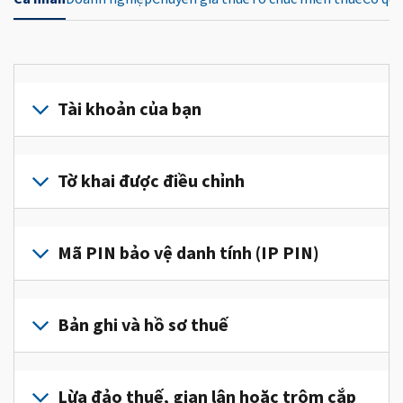
Tài khoản của bạn
Đăng
nhập
Tờ khai được điều chỉnh
hoặc
tạo
Nộp
tài
tờ
Mã PIN bảo vệ danh tính (IP PIN)
khoản
khai
(tiếng
được
Để
Anh)
điều
lấy
Bản ghi và hồ sơ thuế
để
chỉnh
IP
truy
để
PIN,
cập
Để
sửa
đăng
và
xem
Lừa đảo thuế, gian lận hoặc trộm cắp
một