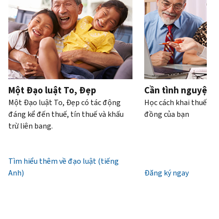
Bạn
hoặc
của
bạn
trực
tiếp.
cũng
trộm
bạn
có
tiếp
.
có
cắp
thể
Điện
thể
danh
Truy
làm
thoại
yêu
tính.
xuất
với
cầu
hoặc
Chúng
tài
Làm
bản
xin
tôi
khoản
thế
ghi
cấp
làm
Một Đạo luật To, Đẹp
Cần tình nguyện 
nào
bằng
lại
việc
Một Đạo luật To, Đẹp có tác động
Học cách khai thuế và
để
thư
IP
từ
đáng kể đến thuế, tín thuế và khấu
đồng của bạn
biết
(tiếng
PIN
7
trừ liên bang.
đó
Anh)
.
giờ
là
Mã
sáng
Giới
IRS
IP
đến
Tìm hiểu thêm về đạo luật (tiếng
thiệu
(tiếng
PIN
7
Anh)
về
Đăng ký ngay
Anh)
là
giờ
bản
một
tối,
ghi
số
giờ
gồm
địa