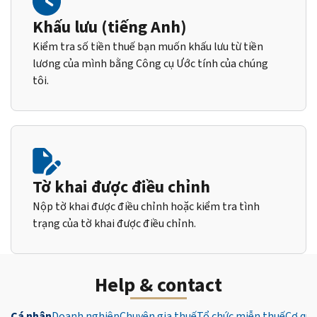
Khấu lưu (tiếng Anh)
Kiểm tra số tiền thuế bạn muốn khấu lưu từ tiền
lương của mình bằng Công cụ Ước tính của chúng
tôi.
Tờ khai được điều chỉnh
Nộp tờ khai được điều chỉnh hoặc kiểm tra tình
trạng của tờ khai được điều chỉnh.
Help & contact
Cá nhân
Doanh nghiệp
Chuyên gia thuế
Tổ chức miễn thuế
Cơ qua