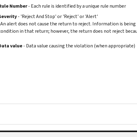
Rule Number
- Each rule is identified by a unique rule number
Severity
- 'Reject And Stop' or 'Reject' or 'Alert'
(An alert does not cause the return to reject. Information is being
condition in that return; however, the return does not reject becau
Data value
- Data value causing the violation (when appropriate)