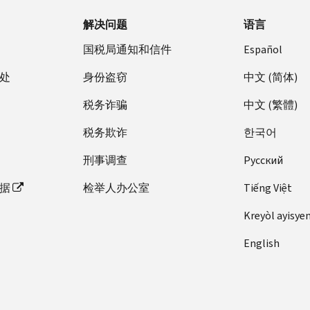
解决问题
语言
国税局通知和信件
Español
处
身份盗窃
中文 (简体)
税务诈骗
中文 (繁體)
税务欺诈
한국어
刑事调查
Pусский
据
检举人办公室
Tiếng Việt
Kreyòl ayisye
English