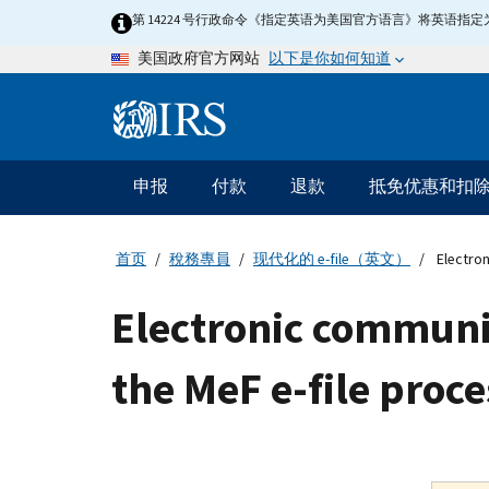
Skip
第 14224 号行政命令《指定英语为美国官方语言》将英语
to
以下是你如何知道
美国政府官方网站
main
content
Information
Menu
申报
付款
退款
抵免优惠和扣
主
要
导
首页
稅務專員
现代化的 e-file（英文）
Electron
航
Electronic communi
the MeF e-file proce