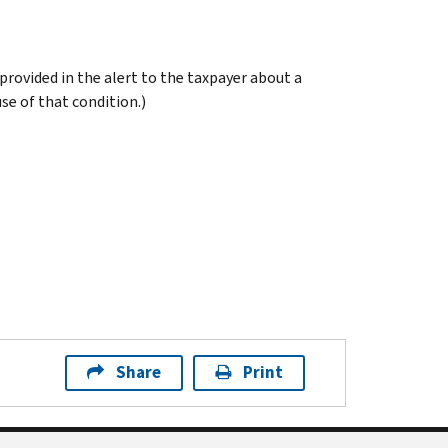
 provided in the alert to the taxpayer about a
se of that condition.)
Share
Print