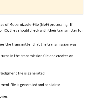
ges of Modernized e-File (MeF) processing. If
to IRS, they should check with their transmitter for
fies the transmitter that the transmission was
eturns in the transmission file and creates an
wledgment file is generated.
ement file is generated and contains:
ories