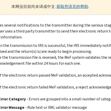
本网业目前尚未译成中文.
获取您语言的帮助
.
ues several notifications to the transmitter during the various sta
yer uses a third party transmitter to send their electronic return 
c information.
 the transmission to IRS is successful, the IRS immediately noti
ived and the return(s) is/are ready to begin processing.
 the transmission file is received, the MeF system validates the r
owledgement file within 24 hours for each one.
If the electronic return passed MeF validation, an accepted ackno
If the electronic return failed MeF validation, a reject acknowledg
Error Category
- Errors are grouped into a small number of categ
Error Message
- Rule text or XML validator message