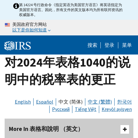
Skip
第 14224 号行政命令《指定英语为美国官方语言》将英语指定为
美国官方语言。因此，所有文件的英文版本均为所有联邦资讯的
to
权威版本。
main
美国政府官方网站
content
以下是你如何知道
搜索
登录
菜单
对2024年表格1040的说
明中的税率表的更正
English
Español
中文 (简体)
中文 (繁體)
한국어
Русский
Tiếng Việt
Kreyòl ayisyen
More In 表格和說明 （英文）