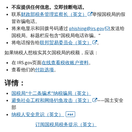
不应提供任何信息。立即挂断电话。
联系
财政部税务管理监察长（英文）
举报国税局的假
冒诈骗电话。
将来电显示和回拨号码通过
phishing@irs.gov
发送给
国税局。标题栏应包含“国税局电话诈骗。”
将电话报告给
联邦贸易委员会（英文）
。
如果纳税人想核实其欠国税局的税额，应该：
在
IRS.gov
页面
在线查看税收账户资料
。
查看他们的
付款选项
。
详情：
国税局“十二条骗术”纳税骗局（英文）
避免社会工程和网络钓鱼攻击（英文）
——国土安全
部
纳税人安全意识（英文）
PDF
订阅国税局税务提示（英文）