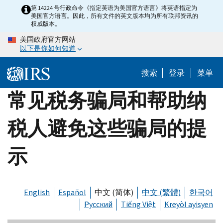
Skip
第 14224 号行政命令《指定英语为美国官方语言》将英语指定为
美国官方语言。因此，所有文件的英文版本均为所有联邦资讯的
to
权威版本。
main
美国政府官方网站
content
以下是你如何知道
搜索
登录
菜单
常见税务骗局和帮助纳
税人避免这些骗局的提
示
English
Español
中文 (简体)
中文 (繁體)
한국어
Русский
Tiếng Việt
Kreyòl ayisyen