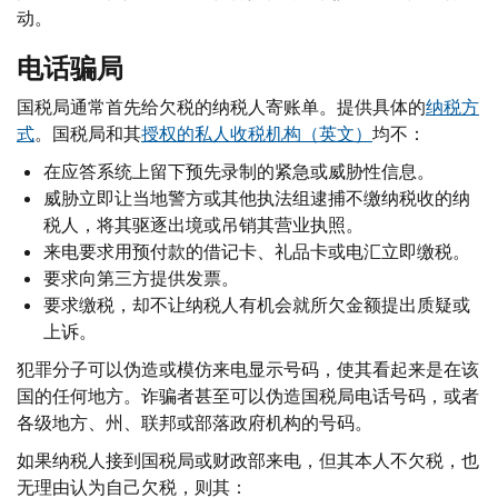
动。
电话骗局
国税局通常首先给欠税的纳税人寄账单。提供具体的
纳税方
式
。国税局和其
授权的私人收税机构（英文）
均不：
在应答系统上留下预先录制的紧急或威胁性信息。
威胁立即让当地警方或其他执法组逮捕不缴纳税收的纳
税人，将其驱逐出境或吊销其营业执照。
来电要求用预付款的借记卡、礼品卡或电汇立即缴税。
要求向第三方提供发票。
要求缴税，却不让纳税人有机会就所欠金额提出质疑或
上诉。
犯罪分子可以伪造或模仿来电显示号码，使其看起来是在该
国的任何地方。诈骗者甚至可以伪造国税局电话号码，或者
各级地方、州、联邦或部落政府机构的号码。
如果纳税人接到国税局或财政部来电，但其本人不欠税，也
无理由认为自己欠税，则其：