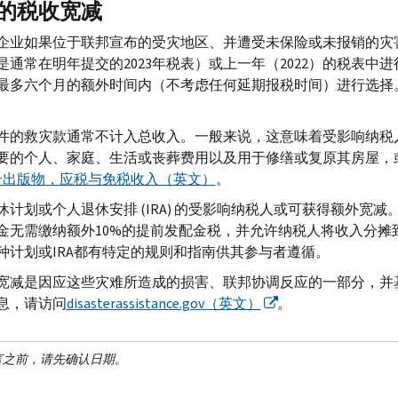
的税收宽减
企业如果位于联邦宣布的受灾地区、并遭受未保险或未报销的灾
是通常在明年提交的2023年税表）或上一年（2022）的税表
最多六个月的额外时间内（不考虑任何延期报税时间）进行选择
。
件的救灾款通常不计入总收入。一般来说，这意味着受影响纳税
要的个人、家庭、生活或丧葬费用以及用于修缮或复原其房屋，
5号出版物，应税与免税收入（英文）
。
休计划或个人退休安排 (
IRA
) 的受影响纳税人或可获得额外宽
金无需缴纳额外10%的提前发配金税，并允许纳税人将收入分摊
种计划或
IRA
都有特定的规则和指南供其参与者遵循。
宽减是因应这些灾难所造成的损害、联邦协调反应的一部分，并
息，请访问
disasterassistance.gov
（英文）
。
言之前，请先确认日期。