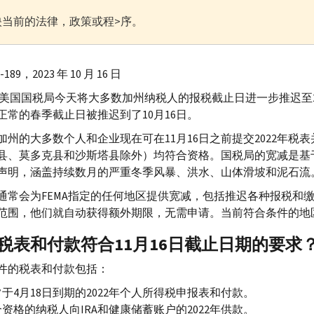
当前的法律，政策或程>序。
3-189，2023 年 10 月 16 日
— 美国国税局今天将大多数加州纳税人的报税截止日进一步推迟至2
正常的春季截止日被推迟到了10月16日。
加州的大多数个人和企业现在可在11月16日之前提交2022年税
县、莫多克县和沙斯塔县除外）均符合资格。国税局的宽减是基
声明，涵盖持续数月的严重冬季风暴、洪水、山体滑坡和泥石流
通常会为
FEMA
指定的任何地区提供宽减，包括推迟各种报税和
范围，他们就自动获得额外期限，无需申请。当前符合条件的地
税表和付款符合11月16日截止日期的要求
件的税表和付款包括：
于4月18日到期的2022年个人所得税申报表和付款。
合资格的纳税人向
IRA
和健康储蓄账户的2022年供款。