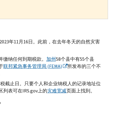
023年11月16日。此前，在去年冬天的自然灾害
表并缴纳任何到期税款。
加州
58个县中有55个县
于
联邦紧急事务管理局 (
FEMA
)
所发布的三个不
。
缴税截止日。只要个人和企业纳税人的记录地址位
区列表可在
IRS.gov
上的
灾难宽减
页面上找到。
？