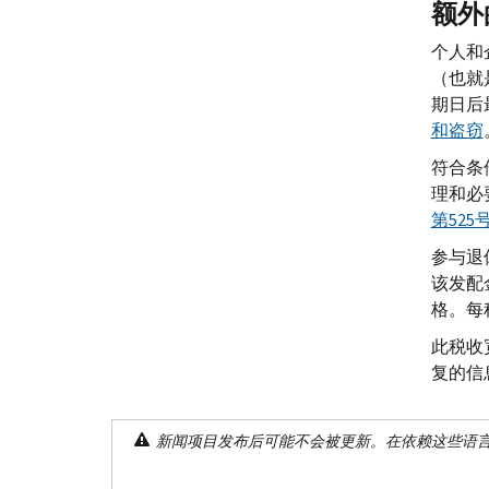
额外
个人和
（也就
期日后
和盗窃
符合条
理和必
第52
参与退
该发配
格。每
此税收
复的信
新闻项目发布后可能不会被更新。在依赖这些语