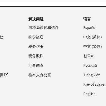
解决问题
语言
国税局通知和信件
Español
处
身份盗窃
中文 (简体)
税务诈骗
中文 (繁體)
税务欺诈
한국어
刑事调查
Pусский
据
检举人办公室
Tiếng Việt
Kreyòl ayisye
English