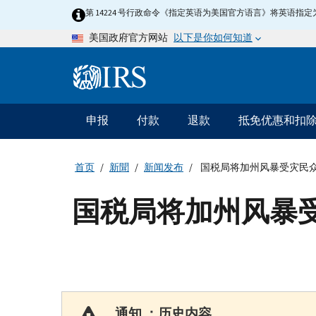
Skip
第 14224 号行政命令《指定英语为美国官方语言》将英语
to
以下是你如何知道
美国政府官方网站
main
content
Information
Menu
申报
付款
退款
抵免优惠和扣
主
要
导
首页
新聞
新闻发布
国税局将加州风暴受灾民众
航
国税局将加州风暴受
通知 ：历史内容