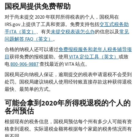
国税局提供免费帮助
对于尚未提交 2020 年联邦所得税表的个人，国税局在
IRS.gov
上提供了工具和资源。免费支持包括
交互式税务助
手
ITA
（英文）
、有关
未提交税表该怎么办
的信息以及
常见
问题解答
FAQ
（英文）
。
合格的纳税人还可以通过
免费报税服务和老年人税务辅导项
目
获得免费的报税援助。使用
VITA
定位工具（英文）
或致
电
800-906-9887
查找最近的
VITA
站点。
国税局还向纳税人保证，逾期提交的税表申请退税不会受到
处罚。国税局建议纳税人使用经转账直接存款这种获得退税
最快、最简单的方式。
可能会拿到2020年所得税退税的个人的
各州预估
根据现有的税务信息，国税局预估每个州有多少人可能有资
格拿到退税。实际退税金额将根据每个家庭的税务情况而有
所不同。