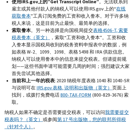
使用
IRS.gov
上的”
Get Transcript Online
”
。无法联系到
雇主或其他付款人的纳税人可以使用
IRS.gov
上的“
在线
获取誊本
”工具订阅免费的工资和收入誊本。对于许多纳
税人来说，这是目前为止最快、最简单的选择。
索取誊本
。另一种选择是向国税局提交
表格4506-
T,
索要
税表誊本（英文）
，索取“工资和收入誊本”。工资和收
入誊本显示国税局收到的税务资料申报表中的数据，例
如表格
W-
2、1099、1098、表格 5498 和
IRA
供款信息。
纳税人可以使用誊本中的信息来提交税表。但请提前规
划——这些书面申请可能需要几周的时间；强烈建议大家
首先尝试其他选择。
当前和上一年的税表
: 2020 纳税年度表格 1040 和 1040-
SR
与说明可在
IRS.gov
表格, 说明和出版物（英文）
页面上
找到，或拨打免费电话
800-
TAX-FORM
(800-829-3676) 索
取。
纳税人如果不确定是否需要提交税表，可以访问
我需要提交
税表吗？（英文）
或参阅
第 17 号出版物，您的联邦所得税
（针对个人）
。