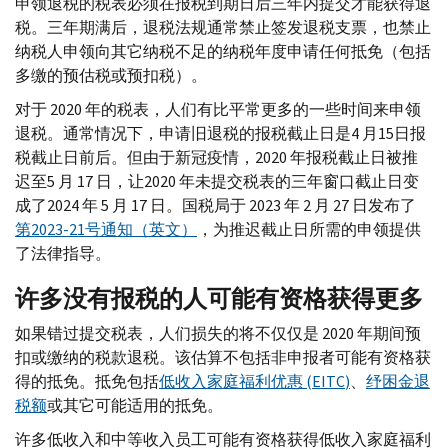
申领退税的税表必须在报税到期日后三年内提交才能获得退
税。三年期满后，退税法规通常禁止签发退税支票，也禁止
纳税人申领向其它纳税不足的纳税年度申请任何抵免（包括
多缴的预估税或预扣税）。
对于 2020 年的税表，人们有比平常更多的一些时间来申领
退税。通常情况下，申请旧退税的报税截止日是4 月15日报
税截止日前后。但由于新冠疫情，2020 年报税截止日被推
迟至5 月 17 日，让2020 年未提交税表的三年窗口截止日变
成了2024 年 5 月 17 日。国税局于 2023 年 2 月 27 日发布了
第2023-21号通知（英文）
，为推迟截止日所需的申领提供
了法律指导。
许多没有报税的人可能有资格获得更多
如果错过提交税表，人们损失的将不仅仅是 2020 年期间预
扣或缴纳的税款退税。该估算不包括非申报者可能有资格获
得的抵免。抵免包括
低收入家庭福利优惠 (
EITC
)
、
纾困金退
税额
或其它可能适用的抵免。
许多低收入和中等收入员工可能有资格获得低收入家庭福利