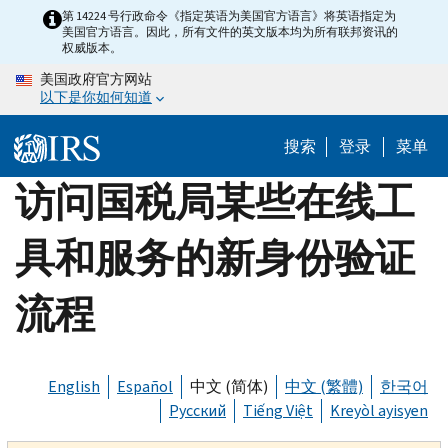
Skip
第 14224 号行政命令《指定英语为美国官方语言》将英语指定为
美国官方语言。因此，所有文件的英文版本均为所有联邦资讯的
to
权威版本。
main
美国政府官方网站
content
以下是你如何知道
搜索
登录
菜单
访问国税局某些在线工
具和服务的新身份验证
流程
English
Español
中文 (简体)
中文 (繁體)
한국어
Русский
Tiếng Việt
Kreyòl ayisyen