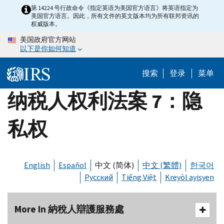
Skip
第 14224 号行政命令《指定英语为美国官方语言》将英语指定为
美国官方语言。因此，所有文件的英文版本均为所有联邦资讯的
to
权威版本。
main
美国政府官方网站
content
以下是你如何知道
搜索
登录
菜单
纳税人权利法案 7：隐
私权
English
Español
中文 (简体)
中文 (繁體)
한국어
Русский
Tiếng Việt
Kreyòl ayisyen
More In 納稅人辯護服務處