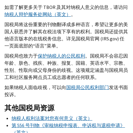
如需了解更多关于
TBOR
及其对纳税人意义的信息，请访问
纳税人辩护服务处网站（英文）
。
国税局将这份重要的刊物翻译成多种语言，希望让更多的美
国人获悉并了解其在税法项下享有的权利。国税局还提供其
他语言版本的在线税务信息。详见国税局官网 (
IRS.gov
) 任
一页面底部的“语言”菜单。
国税局也致力于
保护纳税人的公民权利
。国税局不会容忍因
年龄、肤色、残疾、种族、报复、国籍、英语水平、宗教、
性别、性取向或父母身份的歧视。这项规定涵盖与国税局员
工和社区服务网点员工或志愿者的任何联系。
如果纳税人面临歧视，可以向
国税局公民权利部门
发送书面
投诉。
其他国税局资源
纳税人权利法案对您有何意义（英文）
第 556 号刊物《审核纳税申报表、申诉权与退税申请》
（英文）