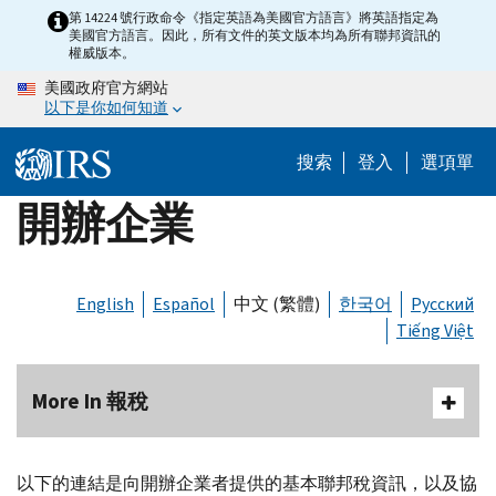
Skip
第 14224 號行政命令《指定英語為美國官方語言》將英語指定為
美國官方語言。因此，所有文件的英文版本均為所有聯邦資訊的
to
權威版本。
main
美國政府官方網站
content
以下是你如何知道
搜索
登入
選項單
開辦企業
English
Español
中文 (繁體)
한국어
Русский
Tiếng Việt
More In 報稅
以下的連結是向開辦企業者提供的基本聯邦稅資訊，以及協