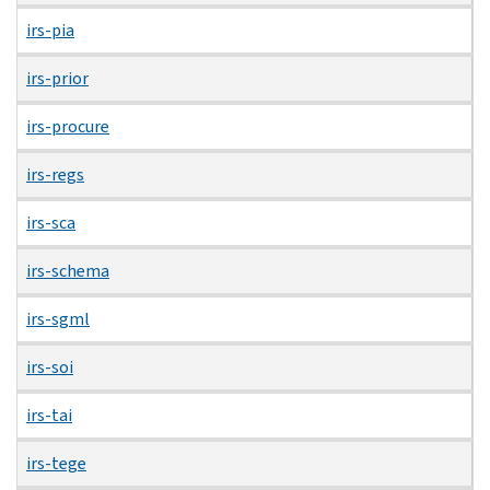
irs-pia
irs-prior
irs-procure
irs-regs
irs-sca
irs-schema
irs-sgml
irs-soi
irs-tai
irs-tege