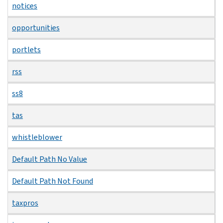
notices
opportunities
portlets
rss
ss8
tas
whistleblower
Default Path No Value
Default Path Not Found
taxpros