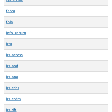
fatca
foia
info_return
irm
irs-access
irs-aod
irs-apa
irs-ccbs
irs-ccdm
irs-dft