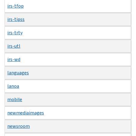
irs-tfop
irs-tipss
irs-trty
irs-utl
irs-wd
languages
lanoa
mobile
newmediaimages
newsroom