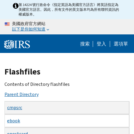
Skip
第 14224 號行政命令《指定英語為美國官方語言》將英語指定為
美國官方語言。因此，所有文件的英文版本均為所有聯邦資訊的
to
權威版本。
main
美國政府官方網站
content
以下是你如何知道
搜索
登入
選項單
Beginning
Flashfiles
of
main
Contents of Directory flashfiles
content
Parent Directory
cmpsrc
ebook
epostcard