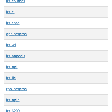
irs-counsel
irs-ci
irs-sbse
opr-taxpros
irs-wi
irs-appeals
irs-npl
irs-lbi
rpo-taxpros
irs-pgld
irs-6209