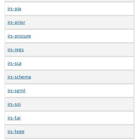
irs-pia
irs-prior
irs-procure
irs-regs
irs-sca
irs-schema
irs-sgml
irs-soi
irs-tai
irs-tege