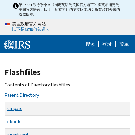
Skip
第 14224 号行政命令《指定英语为美国官方语言》将英语指定为
美国官方语言。因此，所有文件的英文版本均为所有联邦资讯的
to
权威版本。
main
美国政府官方网站
content
以下是你如何知道
搜索
登录
菜单
Beginning
Flashfiles
of
main
Contents of Directory flashfiles
content
Parent Directory
cmpsrc
ebook
epostcard