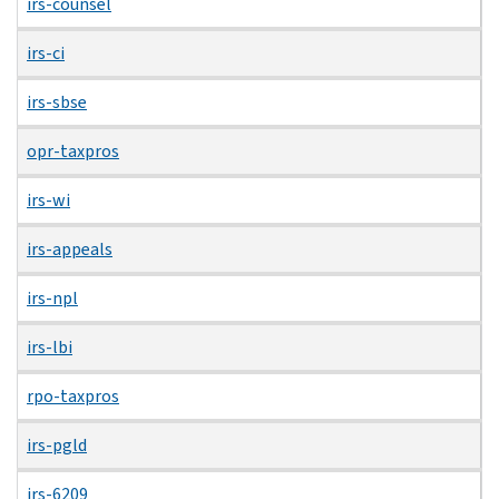
irs-counsel
irs-ci
irs-sbse
opr-taxpros
irs-wi
irs-appeals
irs-npl
irs-lbi
rpo-taxpros
irs-pgld
irs-6209