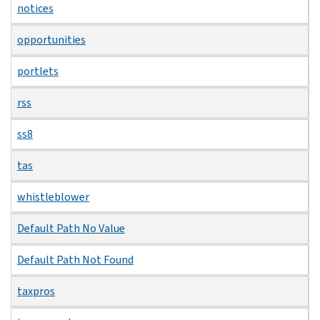
notices
opportunities
portlets
rss
ss8
tas
whistleblower
Default Path No Value
Default Path Not Found
taxpros