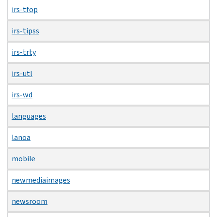
irs-tfop
irs-tipss
irs-trty
irs-utl
irs-wd
languages
lanoa
mobile
newmediaimages
newsroom