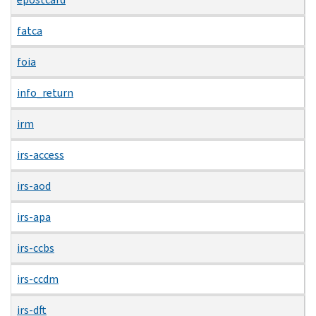
fatca
foia
info_return
irm
irs-access
irs-aod
irs-apa
irs-ccbs
irs-ccdm
irs-dft