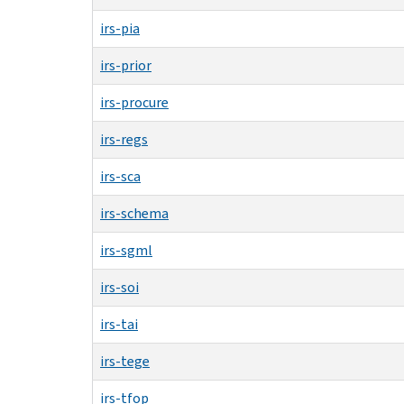
irs-pia
irs-prior
irs-procure
irs-regs
irs-sca
irs-schema
irs-sgml
irs-soi
irs-tai
irs-tege
irs-tfop