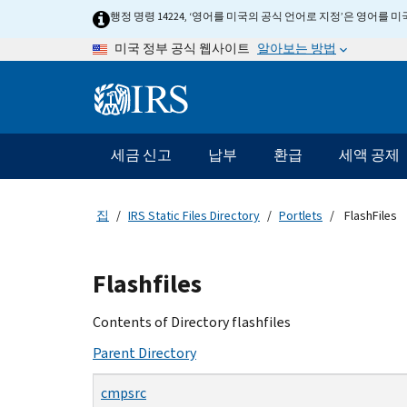
Skip
행정 명령 14224, ‘영어를 미국의 공식 언어로 지정’은 영어를
to
알아보는 방법
미국 정부 공식 웹사이트
main
content
Information
Menu
세금 신고
납부
환급
세액 공제
메
인
네
집
IRS Static Files Directory
Portlets
FlashFiles
비
게
Beginning
이
Flashfiles
of
션
main
Contents of Directory flashfiles
바
content
Parent Directory
cmpsrc