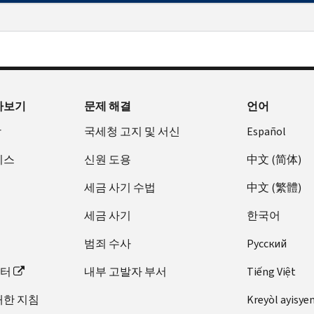
아보기
문제 해결
언어
장
국세청 고지 및 서신
Español
비스
신원 도용
中文 (简体)
세금 사기 수법
中文 (繁體)
세금 사기
한국어
범죄 수사
Pусский
이터
내부 고발자 부서
Tiếng Việt
대한 지침
Kreyòl ayisye