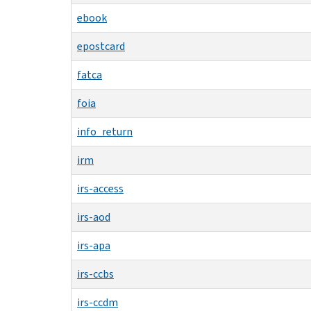
ebook
epostcard
fatca
foia
info_return
irm
irs-access
irs-aod
irs-apa
irs-ccbs
irs-ccdm