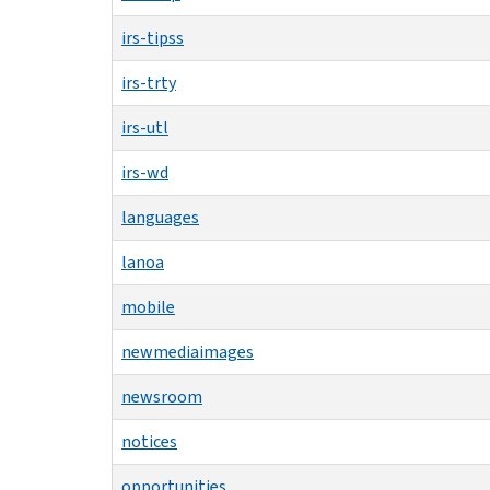
irs-tipss
irs-trty
irs-utl
irs-wd
languages
lanoa
mobile
newmediaimages
newsroom
notices
opportunities