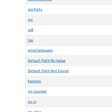
portlets
rss
ss8
tas
whistleblower
Default Path No Value
Default Path Not Found
taxpros
irs-counsel
irs-ci
irs-sbse