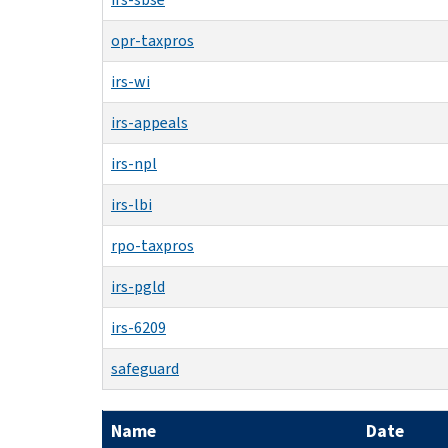
opr-taxpros
irs-wi
irs-appeals
irs-npl
irs-lbi
rpo-taxpros
irs-pgld
irs-6209
safeguard
Name
Date