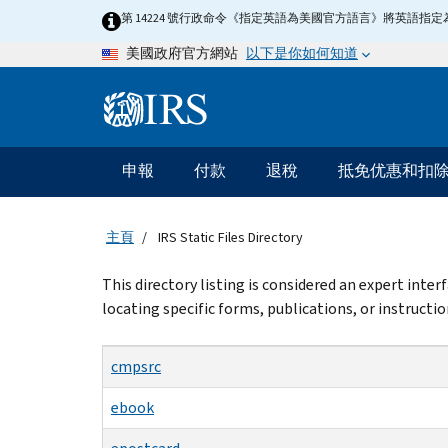
Skip
第 14224 號行政命令《指定英語為美國官方語言》將英語
to
以下是你如何知道
美國政府官方網站
main
content
Information
Menu
申報
付款
退稅
抵免优惠和扣
主
要
導
主頁
IRS Static Files Directory
航
Beginning
This directory listing is considered an expert inte
of
locating specific forms, publications, or instructio
main
content
cmpsrc
ebook