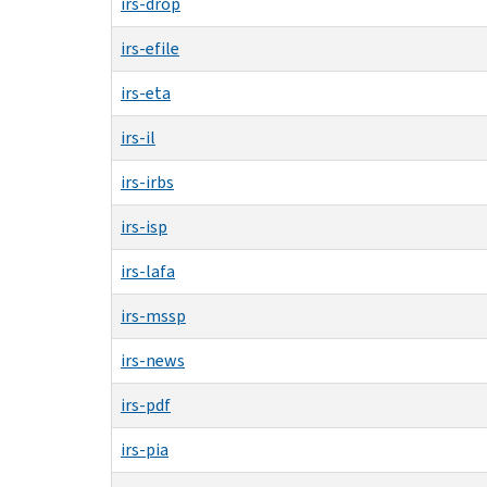
irs-drop
irs-efile
irs-eta
irs-il
irs-irbs
irs-isp
irs-lafa
irs-mssp
irs-news
irs-pdf
irs-pia