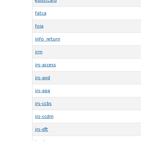
epostcard
fatca
foia
info_return
irm
irs-access
irs-aod
irs-apa
irs-ccbs
irs-ccdm
irs-dft