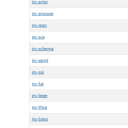
irs-prior
irs-procure
irs-regs
irs-sca
irs-schema
irs-sgml
irs-soi
irs-tai
irs-tege
irs-tfop
irs-tipss