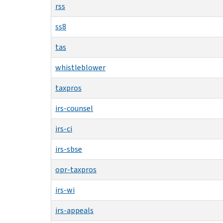
rss
ss8
tas
whistleblower
taxpros
irs-counsel
irs-ci
irs-sbse
opr-taxpros
irs-wi
irs-appeals