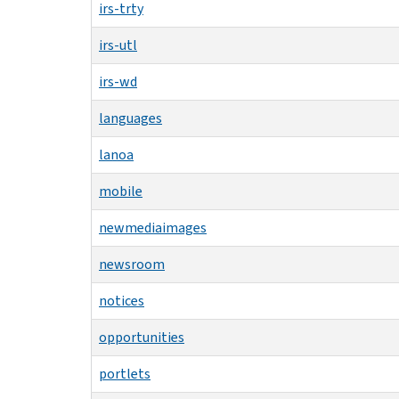
irs-trty
irs-utl
irs-wd
languages
lanoa
mobile
newmediaimages
newsroom
notices
opportunities
portlets