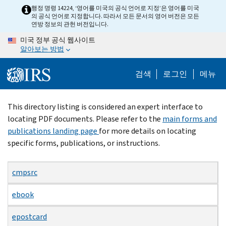
Skip
행정 명령 14224, ‘영어를 미국의 공식 언어로 지정’은 영어를 미국
의 공식 언어로 지정합니다. 따라서 모든 문서의 영어 버전은 모든
to
연방 정보의 관헌 버전입니다.
main
미국 정부 공식 웹사이트
content
알아보는 방법
검색
로그인
메뉴
Beginning
This directory listing is considered an expert interface to
of
locating PDF documents. Please refer to the
main forms and
main
publications landing page
for more details on locating
content
specific forms, publications, or instructions.
cmpsrc
ebook
epostcard