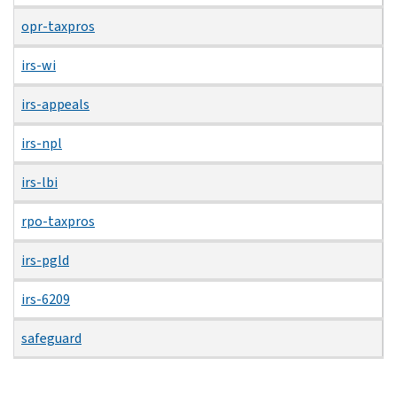
opr-taxpros
irs-wi
irs-appeals
irs-npl
irs-lbi
rpo-taxpros
irs-pgld
irs-6209
safeguard