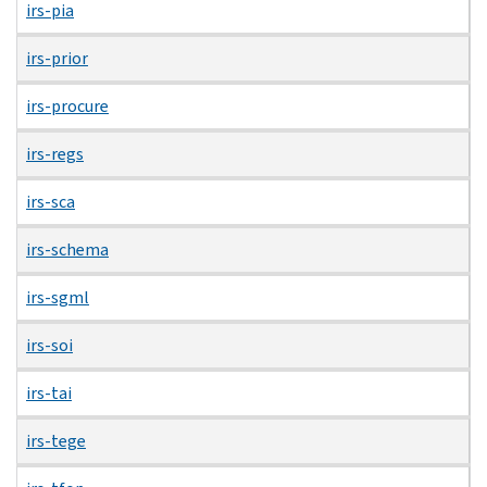
irs-pia
irs-prior
irs-procure
irs-regs
irs-sca
irs-schema
irs-sgml
irs-soi
irs-tai
irs-tege