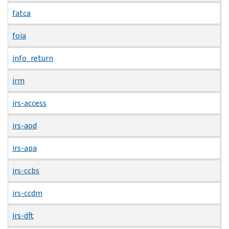
fatca
foia
info_return
irm
irs-access
irs-aod
irs-apa
irs-ccbs
irs-ccdm
irs-dft