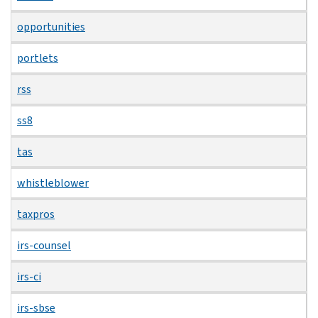
opportunities
portlets
rss
ss8
tas
whistleblower
taxpros
irs-counsel
irs-ci
irs-sbse