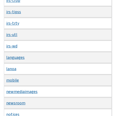
irs-tfop
irs-tipss
irs-trty
irs-utl
irs-wd
languages
lanoa
mobile
newmediaimages
newsroom
notices