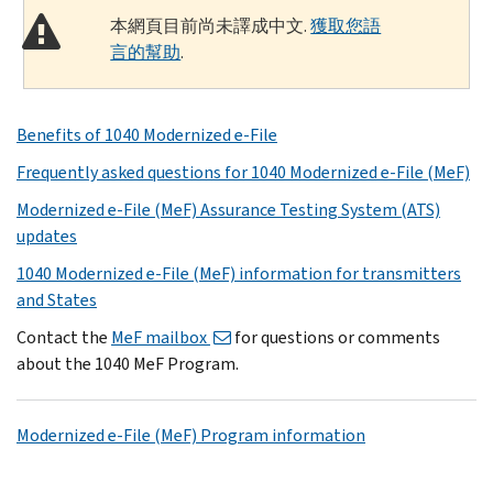
本網頁目前尚未譯成中文.
獲取您語
言的幫助
.
Benefits of 1040 Modernized e-File
Frequently asked questions for 1040 Modernized e-File (MeF)
Modernized e-File (MeF) Assurance Testing System (ATS)
updates
1040 Modernized e-File (MeF) information for transmitters
and States
Contact the
MeF mailbox
for questions or comments
about the 1040 MeF Program.
Modernized e-File (MeF) Program information