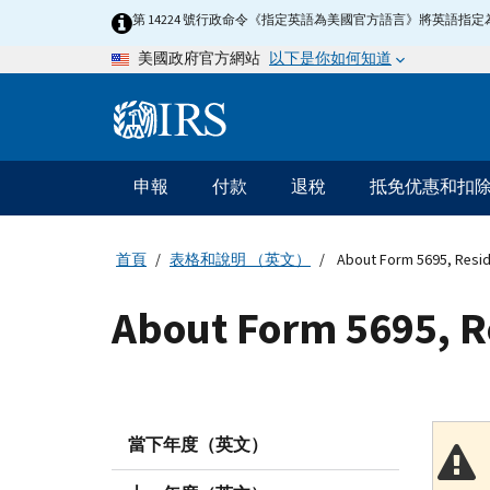
Skip
第 14224 號行政命令《指定英語為美國官方語言》將英語
to
以下是你如何知道
美國政府官方網站
main
content
Information
Menu
申報
付款
退稅
抵免优惠和扣
主
要
導
首頁
表格和說明 （英文）
About Form 5695, Reside
航
About Form 5695, R
當下年度（英文）