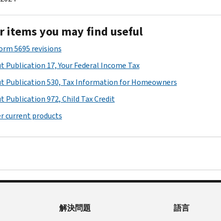
r items you may find useful
Form 5695 revisions
t Publication 17, Your Federal Income Tax
t Publication 530, Tax Information for Homeowners
t Publication 972, Child Tax Credit
r current products
解決問題
語言