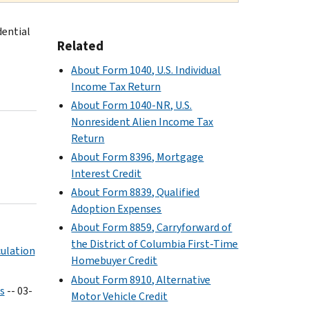
dential
Related
About Form 1040, U.S. Individual
Income Tax Return
About Form 1040-NR, U.S.
Nonresident Alien Income Tax
Return
About Form 8396, Mortgage
Interest Credit
About Form 8839, Qualified
Adoption Expenses
About Form 8859, Carryforward of
the District of Columbia First-Time
culation
Homebuyer Credit
About Form 8910, Alternative
s
-- 03-
Motor Vehicle Credit