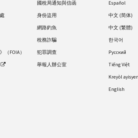
國稅局通知與信函
Español
處
身份盜用
中文 (简体)
網路釣魚
中文 (繁體)
稅務詐騙
한국어
（FOIA）
犯罪調查
Pусский
舉報人辦公室
Tiếng Việt
Kreyòl ayisye
English