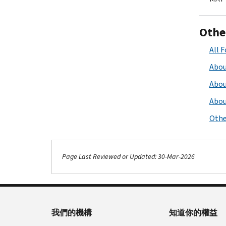
Othe
All 
Abou
Abou
Abou
Othe
Page Last Reviewed or Updated: 30-Mar-2026
我們的機構
知道你的權益