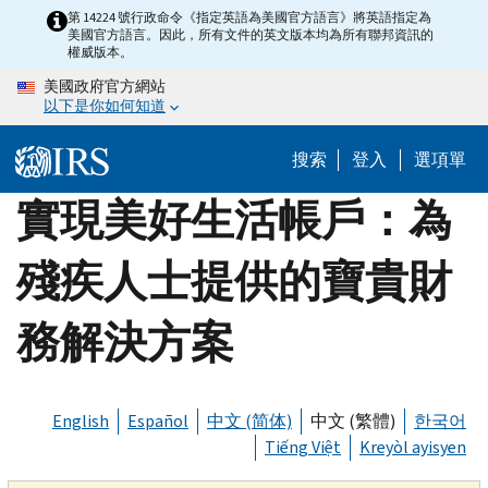
Skip
第 14224 號行政命令《指定英語為美國官方語言》將英語指定為
美國官方語言。因此，所有文件的英文版本均為所有聯邦資訊的
to
權威版本。
main
美國政府官方網站
content
以下是你如何知道
搜索
登入
選項單
實現美好生活帳戶：為
殘疾人士提供的寶貴財
務解決方案
English
Español
中文 (简体)
中文 (繁體)
한국어
Tiếng Việt
Kreyòl ayisyen