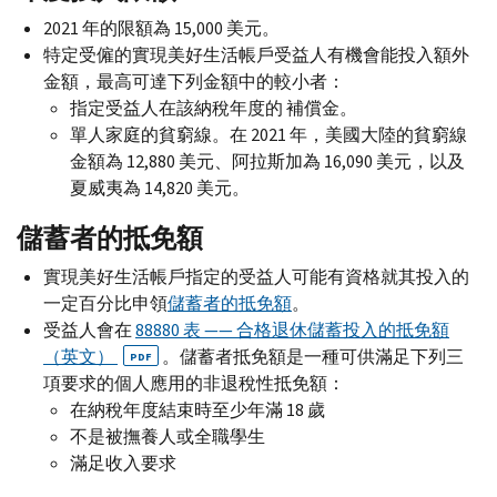
2021 年的限額為 15,000 美元。
特定受僱的實現美好生活帳戶受益人有機會能投入額外
金額，最高可達下列金額中的較小者：
指定受益人在該納稅年度的 補償金。
單人家庭的貧窮線。在 2021 年，美國大陸的貧窮線
金額為 12,880 美元、阿拉斯加為 16,090 美元，以及
夏威夷為 14,820 美元。
儲蓄者的抵免額
實現美好生活帳戶指定的受益人可能有資格就其投入的
一定百分比申領
儲蓄者的抵免額
。
受益人會在
88880 表 —— 合格退休儲蓄投入的抵免額
（英文）
。儲蓄者抵免額是一種可供滿足下列三
PDF
項要求的個人應用的非退稅性抵免額：
在納稅年度結束時至少年滿 18 歲
不是被撫養人或全職學生
滿足收入要求