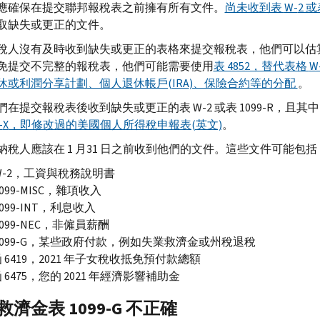
應確保在提交聯邦報稅表之前擁有所有文件。
尚未收到表
W-
2 或
取缺失或更正的文件。
稅人沒有及時收到缺失或更正的表格來提交報稅表，他們可以估
免提交不完整的報稅表，他們可能需要使用
表 4852，替代表格
W
休或利潤分享計劃、個人退休帳戶(
IRA
)、保險合約等的分配
。
們在提交報稅表後收到缺失或更正的表
W-
2 或表 1099-
R
，且其中
-
X
，即修改過的美國個人所得稅申報表(英文)
。
納稅人應該在 1 月31 日之前收到他們的文件。這些文件可能包括
-
2，工資與稅務說明書
099-
MISC
，雜項收入
099-
INT
，利息收入
099-
NEC
，非僱員薪酬
099-
G
，某些政府付款，例如失業救濟金或州稅退稅
 6419，2021 年子女稅收抵免預付款總額
 6475，您的 2021 年經濟影響補助金
濟金表 1099-
G
不正確