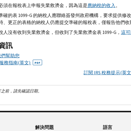
必須在報稅表上申報失業救濟金，因為這是
應納稅的收入
。
確的表 1099-
G
的納稅人應聯絡簽發州政府機構，要求提供修改後的
時、更正的表格的納稅人仍應提交準確的報稅表，僅報告他們收
稅人沒有收到失業救濟金，但收到了失業救濟金表 1099-
G
，
這可
資訊
我們幫助您
服務指南(英文)
PDF
訂閱
IRS
稅務提示(英文
言之前，請先確認日期。
解決問題
語言