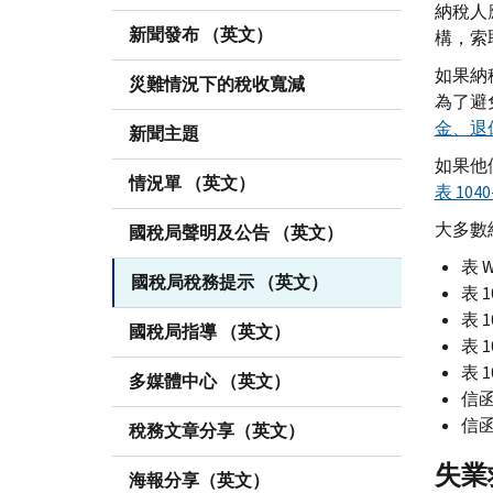
納稅人
新聞發布 （英文）
構，索
如果納
災難情況下的稅收寬減
為了避
金、退
新聞主題
如果他
情況單 （英文）
表 1040
大多數
國稅局聲明及公告 （英文）
表
W
國稅局稅務提示 （英文）
表 1
表 1
國稅局指導 （英文）
表 1
表 1
多媒體中心 （英文）
信函
信函
稅務文章分享（英文）
失業救
海報分享（英文）