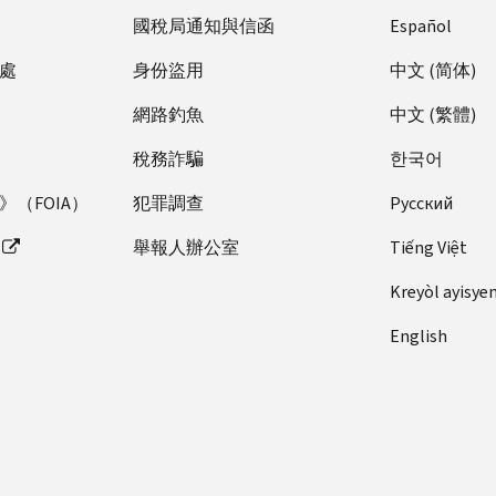
國稅局通知與信函
Español
處
身份盜用
中文 (简体)
網路釣魚
中文 (繁體)
稅務詐騙
한국어
（FOIA）
犯罪調查
Pусский
舉報人辦公室
Tiếng Việt
Kreyòl ayisye
English