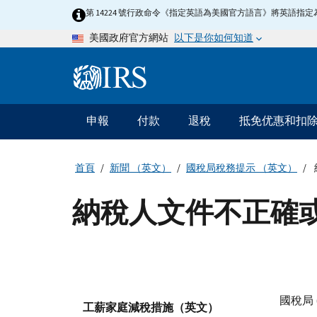
Skip
第 14224 號行政命令《指定英語為美國官方語言》將英語
to
以下是你如何知道
美國政府官方網站
main
content
Information
Menu
申報
付款
退稅
抵免优惠和扣
主
要
導
首頁
新聞 （英文）
國稅局稅務提示 （英文）
航
納稅人文件不正確
國稅局 
工薪家庭減稅措施（英文）