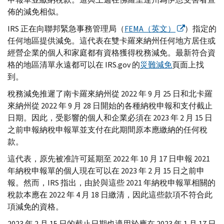
佈的減免相似。
IRS
正在向聯邦緊急事務管理局（
FEMA
（英文）
）指定的
任何地區提供減免。這代表在雙卡羅來納州任何地方居住或
經營企業的個人和家庭都有資格獲得稅務減免。最新符合資
格的地區清單永遠都可以在
IRS.gov
的
災難減免
頁面上找
到。
稅務減免推遲了南卡羅來納州從 2022 年 9 月 25 日和北卡羅
來納州從 2022 年 9 月 28 日開始的各種納稅申報和支付截止
日期。因此，受影響的個人和企業必須在 2023 年 2 月 15 日
之前申報納稅申報單並支付在此期間原本應繳納的任何稅
款。
這代表，原先被准許可延期至 2022 年 10 月 17 日申報 2021
年納稅申報單的個人現在可以在 2023 年 2 月 15 日之前申
報。然而，
IRS
指出，由於與這些 2021 年納稅申報單相關的
稅款本應在 2022 年 4 月 18 日繳清，因此這些款項不符合此
項減免的資格。
2023 年 2 月 15 日的截止日期也適用於應在 2023 年 1 月 17 日