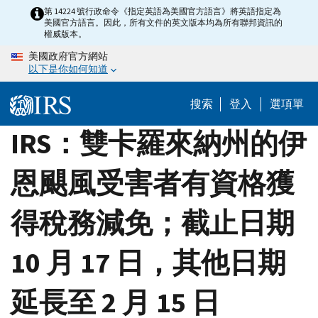
Skip
第 14224 號行政命令《指定英語為美國官方語言》將英語指定為
美國官方語言。因此，所有文件的英文版本均為所有聯邦資訊的
to
權威版本。
main
美國政府官方網站
content
以下是你如何知道
搜索
登入
選項單
IRS：雙卡羅來納州的伊
恩颶風受害者有資格獲
得稅務減免；截止日期
10 月 17 日，其他日期
延長至 2 月 15 日