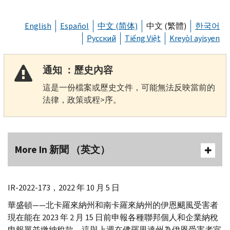
English
Español
中文 (简体)
中文 (繁體)
한국어
Русский
Tiếng Việt
Kreyòl ayisyen
通知 ：歷史內容
這是一份檔案或歷史文件，可能無法反映當前的
法律，政策或程>序。
More In 新聞 （英文）
IR
-2022-173，2022 年 10 月 5 日
華盛頓——北卡羅來納州和南卡羅來納州的伊恩颶風受害者
現在能在 2023 年 2 月 15 日前申報各種聯邦個人和企業納稅
申報單並繳納稅款。這與上週在佛羅里達州為伊恩受害者宣