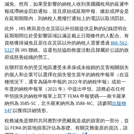
減免。然而，如果受影響的納稅人收到美國國稅局的延遲申
報或滯納金罰款通知，並且原始或延期申報、繳款或押金是
在延期期限內，則納稅人應撥打通知上的電話以取消罰款。
此外，
IRS
將與居住在災區以外但能提供足夠的紀錄證明在
延期期間位於受影響區域以滿足截止日期條件的人配合。有
資格獲得減免且居住在災區以外的納稅人需要透過
866-562-
5227
與
IRS
聯絡。這還包括協助救援活動且隸屬於公認的政
府或慈善組織的勞工。
在聯邦宣布的受災地區遭受未承保或未核銷的災害相關損失
的個人和企業可以選擇在損失發生當年的納稅申報單（在這
種情況下，通常為隔年申報的 2022 年的納稅申報）或前一
年度的納稅申報單（2021 年）中提出申領。請務必在任何
申領損失的納稅申報單上寫下
FEMA
申報號碼——南卡羅來
納州為 3585-SC，北卡羅來納州為 3586-
NC
。請參閱
出版物
547
以獲得詳細情形。
稅務減免是聯邦共同應對伊恩颶風造成的損害的一部分，並
以
FEMA
的當地損害評估為基礎。有關災難復原的資訊，請