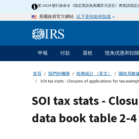
Skip
第 14224 號行政命令《指定英語為美國官方語言》將英語
to
以下是你如何知道
美國政府官方網站
main
content
Information
Menu
申報
付款
退稅
抵免优惠和扣
主
要
導
首頁
我們的機構
稅務統計 （英文）
國稅局數
航
SOI tax stats - Closures of applications for tax-exempt
SOI tax stats - Clos
data book table 2-4