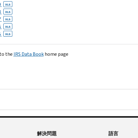
9
XLS
8
XLS
7
XLS
6
XLS
5
XLS
to the
IRS Data Book
home page
解決問題
語言