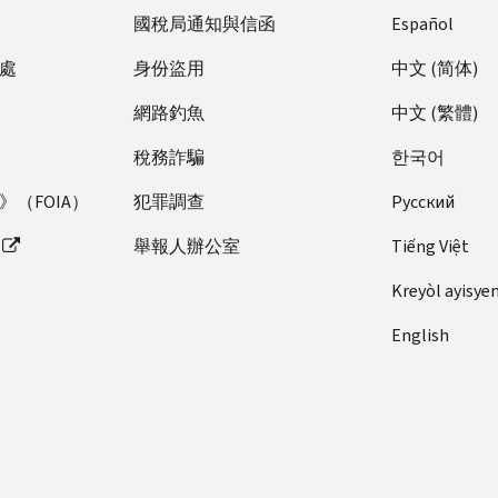
國稅局通知與信函
Español
處
身份盜用
中文 (简体)
網路釣魚
中文 (繁體)
稅務詐騙
한국어
（FOIA）
犯罪調查
Pусский
舉報人辦公室
Tiếng Việt
Kreyòl ayisye
English