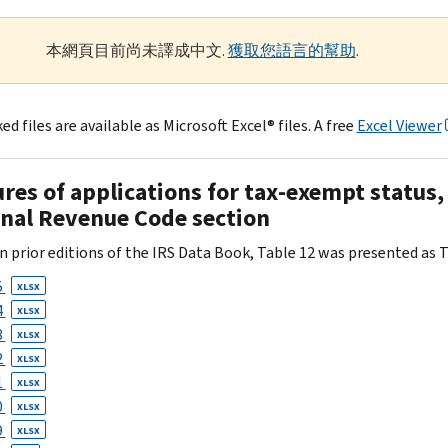
本網頁目前尚未譯成中文.
獲取您語言的幫助
.
ed files are available as Microsoft Excel® files. A free
Excel Viewer
res of applications for tax-exempt status
rnal Revenue Code section
n prior editions of the IRS Data Book, Table 12 was presented as T
5
XLSX
4
XLSX
3
XLSX
2
XLSX
1
XLSX
0
XLSX
9
XLSX