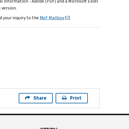
al information - Adobe (PDF) and a Microsoft Excel
 version.
d your inquiry to the
MeF Mailbox
.
Share
Print