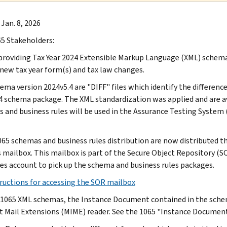
Jan. 8, 2026
5 Stakeholders:
providing Tax Year 2024 Extensible Markup Language (XML) schemas
 new tax year form(s) and tax law changes.
ema version 2024v5.4 are "DIFF" files which identify the differe
4 schema package. The XML standardization was applied and are a
 and business rules will be used in the Assurance Testing System (A
65 schemas and business rules distribution are now distributed t
 mailbox. This mailbox is part of the Secure Object Repository (SOR
ces account to pick up the schema and business rules packages.
ructions for accessing the SOR mailbox
 1065 XML schemas, the Instance Document contained in the schem
t Mail Extensions (MIME) reader. See the 1065 "Instance Document