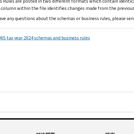
s Rules are posted in two different formats which contain identic
 A column within the file identifies changes made from the previous
have any questions about the schemas or business rules, please sen
65 tax year 2024 schemas and business rules