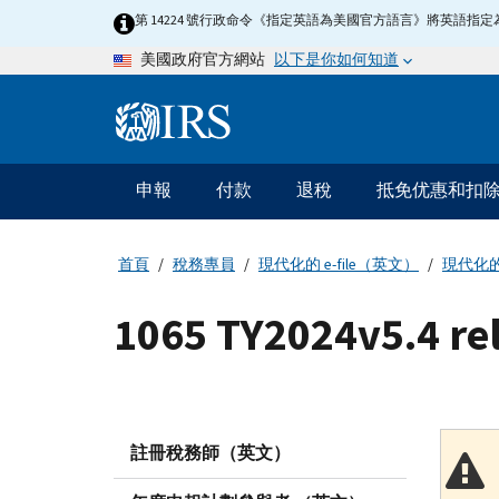
Skip
第 14224 號行政命令《指定英語為美國官方語言》將英語
to
以下是你如何知道
美國政府官方網站
main
content
Information
Menu
申報
付款
退稅
抵免优惠和扣
主
要
導
首頁
稅務專員
現代化的 e-file（英文）
現代化的 
航
1065 TY2024v5.4 r
註冊稅務師（英文）