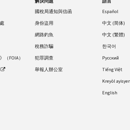
解決問題
語言
國稅局通知與信函
Español
處
身份盜用
中文 (简体)
網路釣魚
中文 (繁體)
稅務詐騙
한국어
（FOIA）
犯罪調查
Pусский
舉報人辦公室
Tiếng Việt
Kreyòl ayisye
English