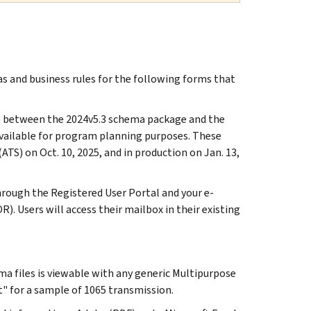
 and business rules for the following forms that
nce between the 2024v5.3 schema package and the
vailable for program planning purposes. These
TS) on Oct. 10, 2025, and in production on Jan. 13,
hrough the Registered User Portal and your e-
). Users will access their mailbox in their existing
a files is viewable with any generic Multipurpose
" for a sample of 1065 transmission.