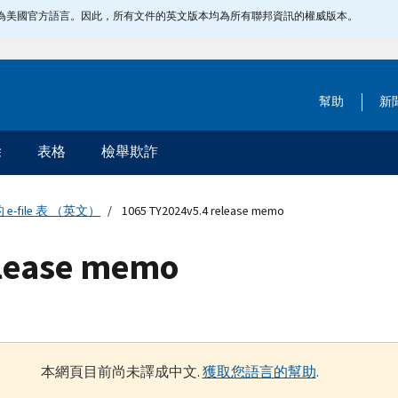
指定為美國官方語言。因此，所有文件的英文版本均為所有聯邦資訊的權威版本。
幫助
新
除
表格
檢舉欺詐
e-file 表 （英文）
1065 TY2024v5.4 release memo
elease memo
本網頁目前尚未譯成中文.
獲取您語言的幫助
.