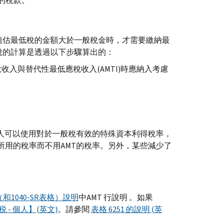
的稅款。
粗估最低稅的金額大於一般稅金時，才需要繳納最
稅的計算是透過以下步驟算出的：
收入與替代性最低應稅收入(
AMTI
)時應納入考慮
人可以使用對於一般稅有效的特殊資本利得稅率，
所用的稅率而不用
AMT
的稅率。另外，某些減少了
和1040-
SR
表格）說明
中
AMT
行說明 。如果
 - 個人】(英文)
。請參閱
表格 6251 的說明 (英