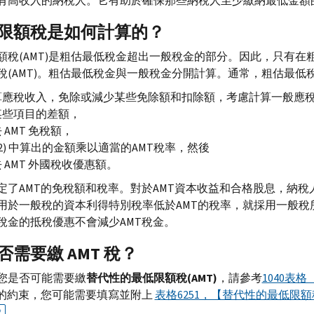
有高收入的納稅人。它有助於確保那些納稅人至少繳納最低金額
限額稅是如何計算的？
額稅(
AMT
)是粗估最低稅金超出一般稅金的部分。因此，只有在
稅(
AMT
)。粗估最低稅金與一般稅金分開計算。通常，粗估最低
算應稅收入，免除或減少某些免除額和扣除額，考慮計算一般應稅
某些項目的差額，
去
AMT
免稅額，
(2) 中算出的金額乘以適當的
AMT
稅率，然後
去
AMT
外國稅收優惠額。
定了
AMT
的免稅額和稅率。對於
AMT
資本收益和合格股息，納稅
用於一般稅的資本利得特別稅率低於AMT的稅率，就採用一般稅
稅金的抵稅優惠不會減少AMT稅金。
否需要繳
AMT
稅？
您是否可能需要繳
替代性的最低限額稅(
AMT
)
，請參考
1040表格（
的約束，您可能需要填寫並附上
表格6251，【替代性的最低限額税
。
F