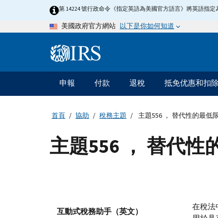
Skip
第 14224 號行政命令《指定英語為美國官方語言》將英語
to
以下是你如何知道
美國政府官方網站
main
content
Information
Menu
申報
付款
退稅
抵免优惠和扣
主
要
導
首頁
協助
稅務主題
主題556 ， 替代性的最低
航
主題556 ， 替代
在稅法
互動式稅務助手（英文）