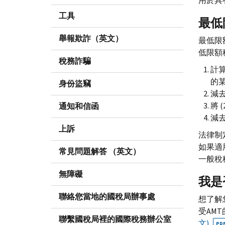
用於具
工具
最低
舉報欺詐（英文）
最低限
低限額
稅務詐騙
計
的
身份盜竊
減
將 
通知和信函
減
上訴
法律制
如果適
常見問題解答 （英文）
一般稅
無障礙
我是
聯絡您當地的國稅局辦事處
想了解
受
AMT
聯繫國稅局裡的國際稅務辦公室
文)
PD