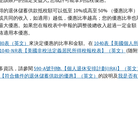
是該賬戶的指定受益人, 您或許可能拿到抵稅優惠。
得的退休儲蓄供款抵稅額可以低至 10%或高至 50% （優惠比
或共同的收入，如適用）越低，優惠比率越高；您的優惠比率也
最大優惠。如果您在報稅表中申報的調整後總收入超過一定金額
格適用本優惠。
880表（英文）
來決定優惠的比率和金額。在
1040表【美國個人
1040-NR表【美國非稅法定義居民所得稅報稅表】（英文）
(随附
。
多資訊，請參閱
590-
A
號刊物,【個人退休安排計劃(
IRA
)】（英文
0表,【符合條件的退休儲蓄供款的優惠】（英文）
的說明及
我是否有