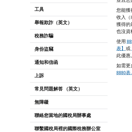
並且您
工具
您能獲
收入（
舉報欺詐（英文）
獲得的
也沒資
稅務詐騙
使用
8
表】
或
身份盜竊
此優惠
通知和信函
如需更
888
上訴
常見問題解答 （英文）
無障礙
聯絡您當地的國稅局辦事處
聯繫國稅局裡的國際稅務辦公室