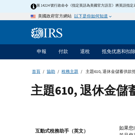
Skip
第 14224 號行政命令《指定英語為美國官方語言》將英語
to
以下是你如何知道
美國政府官方網站
main
content
Information
Menu
申報
付款
退稅
抵免优惠和扣
主
要
導
首頁
協助
稅務主題
主題610, 退休金儲蓄供款
航
主題610, 退休金
如果您
互動式稅務助手（英文）