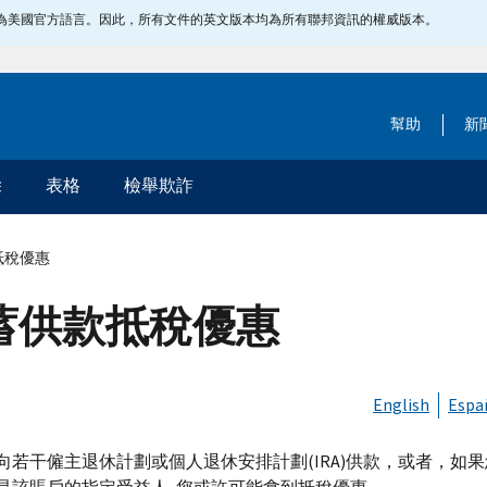
指定為美國官方語言。因此，所有文件的英文版本均為所有聯邦資訊的權威版本。
幫助
新
除
表格
檢舉欺詐
抵稅優惠
儲蓄供款抵稅優惠
English
Espa
向若干僱主退休計劃或個人退休安排計劃(
IRA
)供款，或者，如