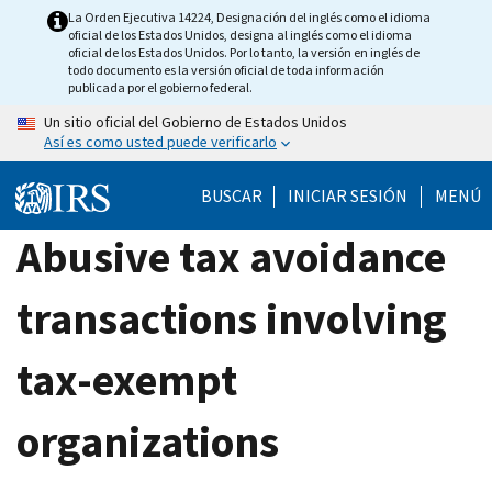
Skip
La Orden Ejecutiva 14224, Designación del inglés como el idioma
oficial de los Estados Unidos, designa al inglés como el idioma
to
oficial de los Estados Unidos. Por lo tanto, la versión en inglés de
main
todo documento es la versión oficial de toda información
publicada por el gobierno federal.
content
Un sitio oficial del Gobierno de Estados Unidos
Así es como usted puede verificarlo
BUSCAR
INICIAR SESIÓN
MENÚ
Abusive tax avoidance
transactions involving
tax-exempt
organizations