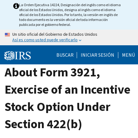
Skip
La Orden Ejecutiva 14224, Designación del inglés como el idioma
oficial de los Estados Unidos, designa al inglés como el idioma
to
oficial de los Estados Unidos. Por lo tanto, la versión en inglés de
main
todo documento es la versión oficial de toda información
publicada por el gobierno federal.
content
Un sitio oficial del Gobierno de Estados Unidos
Así es como usted puede verificarlo
BUSCAR
INICIAR SESIÓN
MENÚ
About Form 3921,
Exercise of an Incentive
Stock Option Under
Section 422(b)