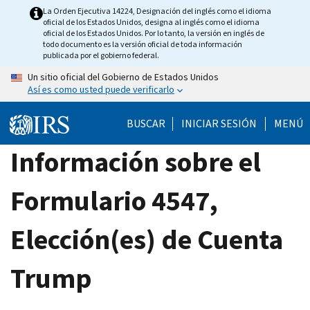
Skip
La Orden Ejecutiva 14224, Designación del inglés como el idioma
oficial de los Estados Unidos, designa al inglés como el idioma
to
oficial de los Estados Unidos. Por lo tanto, la versión en inglés de
main
todo documento es la versión oficial de toda información
publicada por el gobierno federal.
content
Un sitio oficial del Gobierno de Estados Unidos
Así es como usted puede verificarlo
BUSCAR
INICIAR SESIÓN
MENÚ
Información sobre el
Formulario 4547,
Elección(es) de Cuenta
Trump