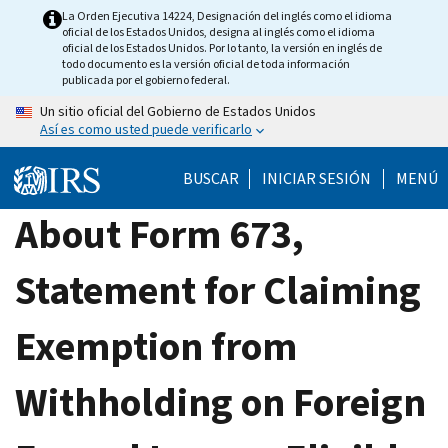
Skip
La Orden Ejecutiva 14224, Designación del inglés como el idioma
oficial de los Estados Unidos, designa al inglés como el idioma
to
oficial de los Estados Unidos. Por lo tanto, la versión en inglés de
main
todo documento es la versión oficial de toda información
publicada por el gobierno federal.
content
Un sitio oficial del Gobierno de Estados Unidos
Así es como usted puede verificarlo
BUSCAR
INICIAR SESIÓN
MENÚ
About Form 673,
Statement for Claiming
Exemption from
Withholding on Foreign