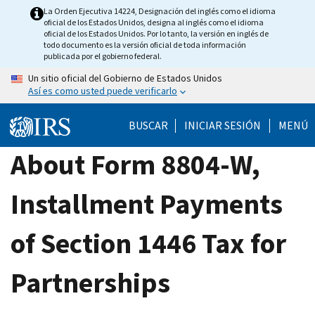
Skip
La Orden Ejecutiva 14224, Designación del inglés como el idioma
oficial de los Estados Unidos, designa al inglés como el idioma
to
oficial de los Estados Unidos. Por lo tanto, la versión en inglés de
main
todo documento es la versión oficial de toda información
publicada por el gobierno federal.
content
Un sitio oficial del Gobierno de Estados Unidos
Así es como usted puede verificarlo
BUSCAR
INICIAR SESIÓN
MENÚ
About Form 8804-W,
Installment Payments
of Section 1446 Tax for
Partnerships